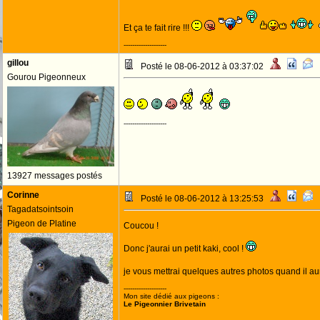
Et ça te fait rire !!!
--------------------
gillou
Posté le 08-06-2012 à 03:37:02
Gourou Pigeonneux
--------------------
13927 messages postés
Corinne
Posté le 08-06-2012 à 13:25:53
Tagadatsointsoin
Pigeon de Platine
Coucou !
Donc j'aurai un petit kaki, cool !
je vous mettrai quelques autres photos quand il au
--------------------
Mon site dédié aux pigeons :
Le Pigeonnier Brivetain