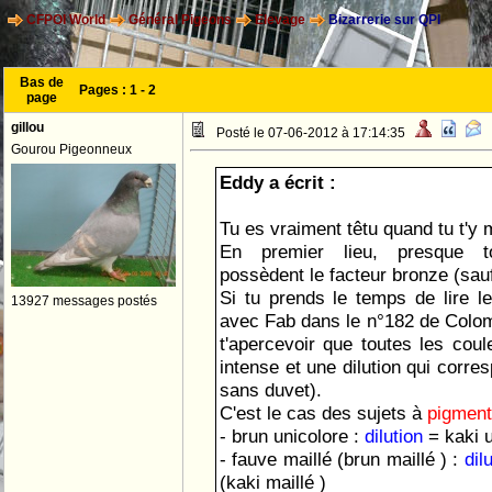
CFPOI World
Général Pigeons
Elevage
Bizarrerie sur QPI
Bas de
Pages :
1
-
2
page
gillou
Posté le 07-06-2012 à 17:14:35
Gourou Pigeonneux
Eddy a écrit :
Tu es vraiment têtu quand tu t'y 
En premier lieu, presque 
possèdent le facteur bronze (sauf 
Si tu prends le temps de lire le 
13927 messages postés
avec Fab dans le n°182 de Colomb
t'apercevoir que toutes les coul
intense et une dilution qui corre
sans duvet).
C'est le cas des sujets à
pigmen
- brun unicolore :
dilution
= kaki 
- fauve maillé (brun maillé ) :
dil
(kaki maillé )