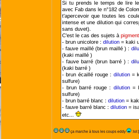
Si tu prends le temps de lire le 
avec Fab dans le n°182 de Colomb
t'apercevoir que toutes les coul
intense et une dilution qui corre
sans duvet).
C'est le cas des sujets à
pigmen
- brun unicolore :
dilution
= kaki 
- fauve maillé (brun maillé ) :
dil
(kaki maillé )
- fauve barré (brun barré ) :
dil
(kaki barré )
- brun écaillé rouge :
dilution
= k
sulfure)
- brun barré rouge :
dilution
= 
sulfure)
- brun barré blanc :
dilution
= kak
- fauve barré blanc :
dilution
= is
etc...
ça marche à tous les coups eddy
:lol: