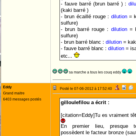
- fauve barré (brun barré ) :
dil
(kaki barré )
- brun écaillé rouge :
dilution
= k
sulfure)
- brun barré rouge :
dilution
= 
sulfure)
- brun barré blanc :
dilution
= kak
- fauve barré blanc :
dilution
= is
etc...
sa marche a tous les couq eddy
--------------------
Eddy
Posté le 07-06-2012 à 17:52:40
Grand maitre
6403 messages postés
gilloulefilou a écrit :
[citation=Eddy]Tu es vraiment têt
En premier lieu, presque 
possèdent le facteur bronze (sauf 