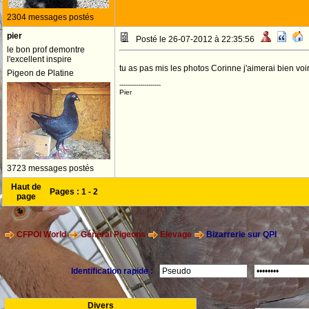
2304 messages postés
pier
Posté le 26-07-2012 à 22:35:56
le bon prof demontre
l'excellent inspire
tu as pas mis les photos Corinne j'aimerai bien vo
Pigeon de Platine
--------------------
Pier
3723 messages postés
Haut de
Pages :
1
-
2
page
CFPOI World
Général Pigeons
Elevage
Bizarrerie sur QPI
Identification rapide :
Divers