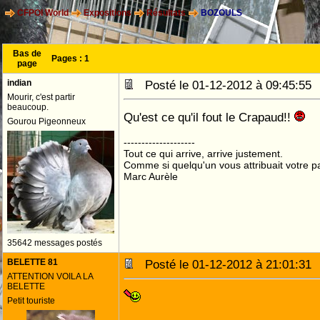
CFPOI World
Expositions
Résultats
BOZOULS
Bas de
Pages :
1
page
indian
Posté le 01-12-2012 à 09:45:5
Mourir, c'est partir
beaucoup.
Qu'est ce qu'il fout le Crapaud!!
Gourou Pigeonneux
--------------------
Tout ce qui arrive, arrive justement.
Comme si quelqu'un vous attribuait votre pa
Marc Aurèle
35642 messages postés
BELETTE 81
Posté le 01-12-2012 à 21:01:3
ATTENTION VOILA LA
BELETTE
Petit touriste