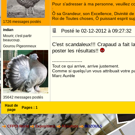
Pour s'adresser à ma personne, veuillez 
:
Ô sa Grandeur, son Excellence, Divinité de 
Roi de Toutes choses, Ô puissant esprit sup
1726 messages postés
indian
Posté le 02-12-2012 à 09:27:3
Mourir, c'est partir
beaucoup.
C'est scandaleux!!! Crapaud a fait la
Gourou Pigeonneux
poster les résultats!!
--------------------
Tout ce qui arrive, arrive justement.
Comme si quelqu'un vous attribuait votre pa
Marc Aurèle
35642 messages postés
Haut de
Pages :
1
page
CFPOI World
Expositions
Résultats
BOZOULS