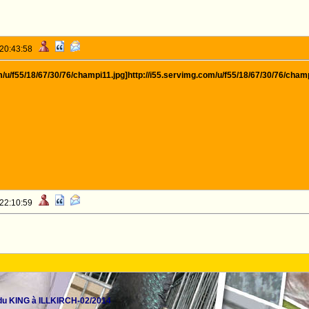
 20:43:58
m/u/f55/18/67/30/76/champi11.jpg]http://i55.servimg.com/u/f55/18/67/30/76/cham
 22:10:59
du KING à ILLKIRCH-02/2014