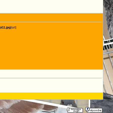
pi11.jpg
[/url]