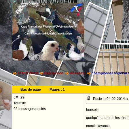
CFPOI World
Expositions
Résultats
championnat régional 
Bas de page
Pages :
1
JM_29
Posté le 04-02-2014 à
Touriste
93 messages postés
bonsoir,
quelqu'un aurait-il les rés
merci d'avance,