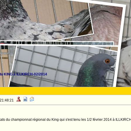
du KING à ILLKIRCH-02/2014
 21:48:21
ultats du championnat régional du King qui s'est tenu les 1/2 février 2014 à ILLKIRC