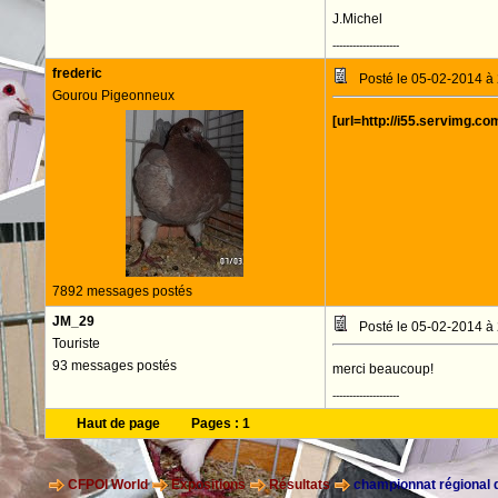
J.Michel
--------------------
frederic
Posté le 05-02-2014 à
Gourou Pigeonneux
[url=http://i55.servimg.co
7892 messages postés
JM_29
Posté le 05-02-2014 à
Touriste
93 messages postés
merci beaucoup!
--------------------
Haut de page
Pages :
1
CFPOI World
Expositions
Résultats
championnat régional 