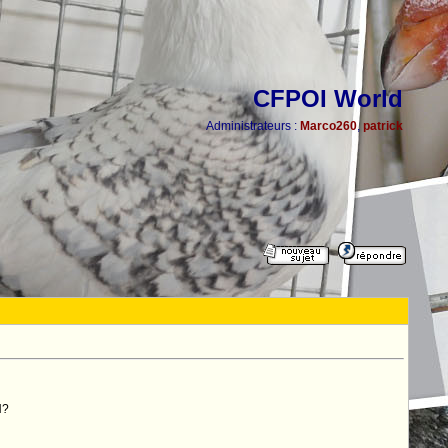
CFPOI World
Administrateurs :
Marco260
,
patrick
H?