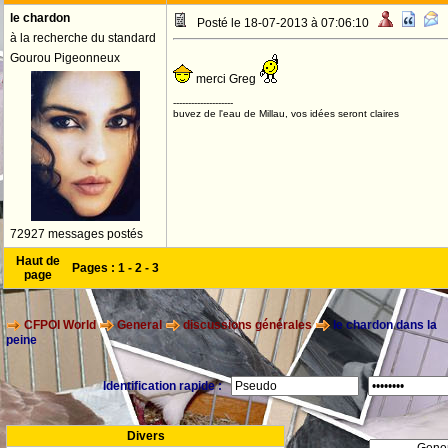
le chardon
Posté le 18-07-2013 à 07:06:10
à la recherche du standard
Gourou Pigeonneux
merci Greg
--------------------
buvez de l'eau de Millau, vos idées seront claires
72927 messages postés
Haut de
Pages :
1
-
2
-
3
page
CFPOI World
General
discussions générales
le chardon dans la
peine
Identification rapide :
Divers