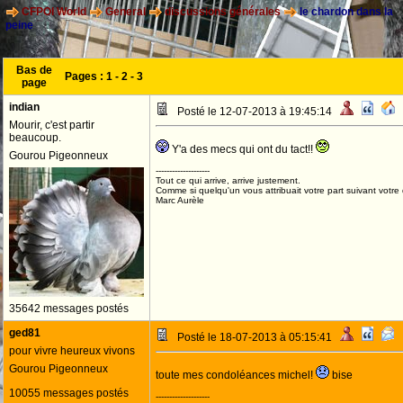
CFPOI World
General
discussions générales
le chardon dans la
peine
Bas de
Pages :
1
-
2
-
3
page
indian
Posté le 12-07-2013 à 19:45:14
Mourir, c'est partir
beaucoup.
Y'a des mecs qui ont du tact!!
Gourou Pigeonneux
--------------------
Tout ce qui arrive, arrive justement.
Comme si quelqu'un vous attribuait votre part suivant votre
Marc Aurèle
35642 messages postés
ged81
Posté le 18-07-2013 à 05:15:41
pour vivre heureux vivons
Gourou Pigeonneux
toute mes condoléances michel!
bise
10055 messages postés
--------------------