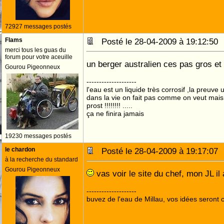
72927 messages postés
Flams
Posté le 28-04-2009 à 19:12:5
merci tous les guas du
forum pour votre aceuille
un berger australien ces pas gros e
Gourou Pigeonneux
--------------------
l'eau est un liquide très corrosif ,la preuve u
dans la vie on fait pas comme on veut mai
prost !!!!!!!! .....
ça ne finira jamais
19230 messages postés
le chardon
Posté le 28-04-2009 à 19:17:0
à la recherche du standard
Gourou Pigeonneux
vas voir le site du chef, mon JL i
--------------------
buvez de l'eau de Millau, vos idées seront c