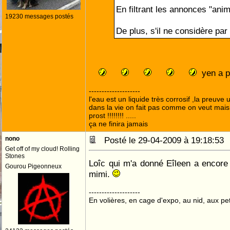
En filtrant les annonces "anim
19230 messages postés
De plus, s'il ne considère pa
yen a p
--------------------
l'eau est un liquide très corrosif ,la preuve u
dans la vie on fait pas comme on veut mai
prost !!!!!!!! .....
ça ne finira jamais
nono
Posté le 29-04-2009 à 19:18:5
Get off of my cloud! Rolling
Stones
Loîc qui m'a donné Eîleen a encore u
Gourou Pigeonneux
mimi.
--------------------
En volières, en cage d'expo, au nid, aux peti