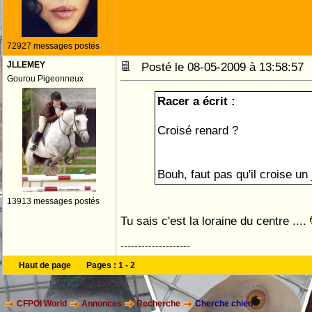
72927 messages postés
JLLEMEY
Posté le 08-05-2009 à 13:58:5
Gourou Pigeonneux
Racer a écrit :
Croisé renard ?
Bouh, faut pas qu'il croise un 
13913 messages postés
Tu sais c'est la loraine du centre ....
--------------------
Haut de page
Pages :
1
-
2
CFPOI World
Annonces
Recherche
Cherche chien