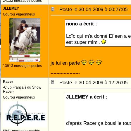
24132 messages postés
JLLEMEY
Posté le 30-04-2009 à 00:27:0
Gourou Pigeonneux
nono a écrit :
Loîc qui m'a donné Eîleen a en
est super mimi.
je lui en parle
13913 messages postés
--------------------
Racer
Posté le 30-04-2009 à 12:26:0
-Club Français du Show
Racer-
JLLEMEY a écrit :
Gourou Pigeonneux
d'aprés Racer ça bousille tou