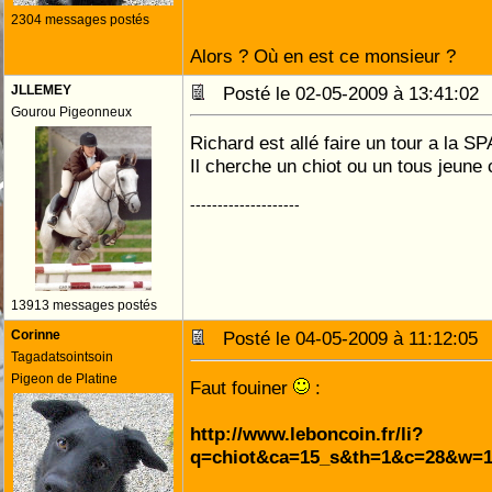
2304 messages postés
Alors ? Où en est ce monsieur ?
JLLEMEY
Posté le 02-05-2009 à 13:41:0
Gourou Pigeonneux
Richard est allé faire un tour a la S
Il cherche un chiot ou un tous jeune
--------------------
13913 messages postés
Corinne
Posté le 04-05-2009 à 11:12:0
Tagadatsointsoin
Pigeon de Platine
Faut fouiner
:
http://www.leboncoin.fr/li?
q=chiot&ca=15_s&th=1&c=28&w