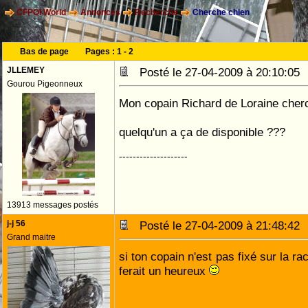
CFPOI World
Annonces
Recherche
Cherche chien
Bas de page
Pages :
1
-
2
JLLEMEY
Posté le 27-04-2009 à 20:10:0
Gourou Pigeonneux
Mon copain Richard de Loraine cherc
quelqu'un a ça de disponible ???
--------------------
13913 messages postés
j-j 56
Posté le 27-04-2009 à 21:48:4
Grand maitre
si ton copain n'est pas fixé sur la ra
ferait un heureux