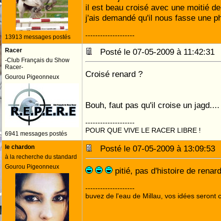
il est beau croisé avec une moitié d
j'ais demandé qu'il nous fasse une p
--------------------
13913 messages postés
Racer
Posté le 07-05-2009 à 11:42:3
-Club Français du Show
Racer-
Croisé renard ?
Gourou Pigeonneux
Bouh, faut pas qu'il croise un jagd....
--------------------
POUR QUE VIVE LE RACER LIBRE !
6941 messages postés
le chardon
Posté le 07-05-2009 à 13:09:5
à la recherche du standard
Gourou Pigeonneux
pitié, pas d'histoire de renard
--------------------
buvez de l'eau de Millau, vos idées seront c