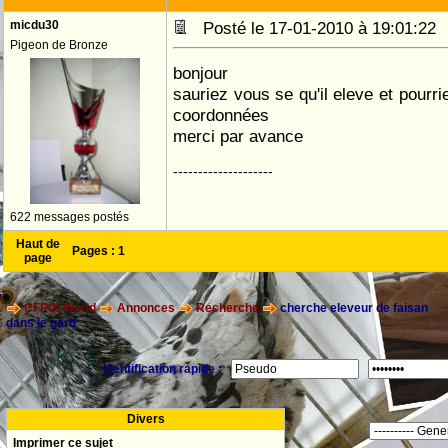
micdu30
Posté le 17-01-2010 à 19:01:2
Pigeon de Bronze
bonjour
sauriez vous se qu'il eleve et pourr
coordonnées
merci par avance
--------------------
622 messages postés
Haut de
Pages :
1
page
CFPOI World
Annonces
Recherche
cherche eleveur de faisan
dans le gard
Identification rapide :
Divers
Imprimer ce sujet