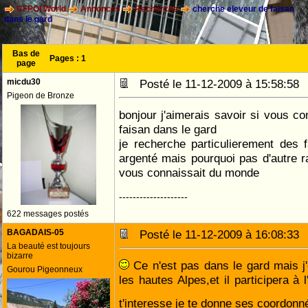
CFPOI World
Annonces
Recherche
cherche eleveur de faisan
dans le gard
Bas de
Pages :
1
page
micdu30
Posté le 11-12-2009 à 15:58:5
Pigeon de Bronze
bonjour j'aimerais savoir si vous co
faisan dans le gard
je recherche particulierement des f
argenté mais pourquoi pas d'autre 
vous connaissait du monde
--------------------
622 messages postés
BAGADAIS-05
Posté le 11-12-2009 à 16:08:3
La beauté est toujours
bizarre
Ce n'est pas dans le gard mais j
Gourou Pigeonneux
les hautes Alpes,et il participera à
t'interesse je te donne ses coordon