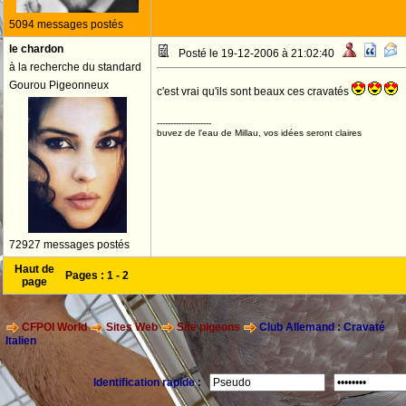
5094 messages postés
le chardon
Posté le 19-12-2006 à 21:02:40
à la recherche du standard
Gourou Pigeonneux
c'est vrai qu'ils sont beaux ces cravatés
--------------------
buvez de l'eau de Millau, vos idées seront claires
72927 messages postés
Haut de
Pages :
1
-
2
page
CFPOI World
Sites Web
Site pigeons
Club Allemand : Cravaté
Italien
Identification rapide :