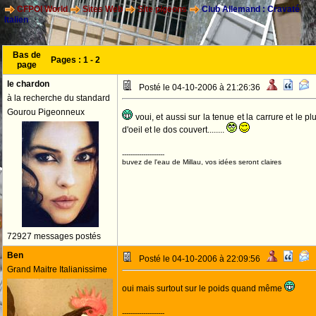
CFPOI World
Sites Web
Site pigeons
Club Allemand : Cravaté
Italien
Bas de
Pages :
1
-
2
page
le chardon
Posté le 04-10-2006 à 21:26:36
à la recherche du standard
Gourou Pigeonneux
voui, et aussi sur la tenue et la carrure et le pl
d'oeil et le dos couvert........
--------------------
buvez de l'eau de Millau, vos idées seront claires
72927 messages postés
Ben
Posté le 04-10-2006 à 22:09:56
Grand Maitre Italianissime
oui mais surtout sur le poids quand même
--------------------