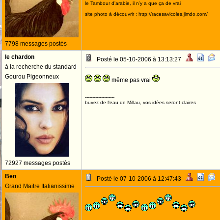
le Tambour d'arabie, il n'y a que ça de vrai
site photo à découvrir : http://racesavicoles.jimdo.com/
7798 messages postés
le chardon
Posté le 05-10-2006 à 13:13:27
à la recherche du standard
Gourou Pigeonneux
même pas vrai
--------------------
buvez de l'eau de Millau, vos idées seront claires
72927 messages postés
Ben
Posté le 07-10-2006 à 12:47:43
Grand Maitre Italianissime