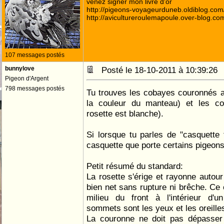
venez signer mon livre d'or
http://pigeons-voyageurduneb.oldiblog.com
http://avicultureroulemapoule.over-blog.co
107 messages postés
bunnylove
Posté le 18-10-2011 à 10:39:2
Pigeon d'Argent
798 messages postés
Tu trouves les cobayes couronnés an
la couleur du manteau) et les co
rosette est blanche).
Si lorsque tu parles de "casquette 
casquette que porte certains pigeons,
Petit résumé du standard:
La rosette s'érige et rayonne autour
bien net sans rupture ni brêche. Ce 
milieu du front à l'intérieur d'u
sommets sont les yeux et les oreille
La couronne ne doit pas dépasser