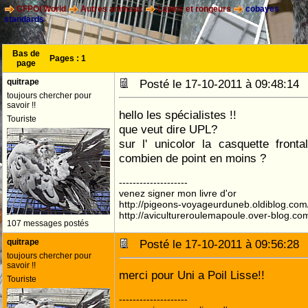
CFPOI World
Autres animaux
Lapins et rongeurs
cobayes
standards
Bas de
Pages :
1
page
quitrape
Posté le 17-10-2011 à 09:48:1
toujours chercher pour
savoir !!
hello les spécialistes !!
Touriste
que veut dire UPL?
sur l' unicolor la casquette fronta
combien de point en moins ?
--------------------
venez signer mon livre d'or
http://pigeons-voyageurduneb.oldiblog.com
http://avicultureroulemapoule.over-blog.co
107 messages postés
quitrape
Posté le 17-10-2011 à 09:56:2
toujours chercher pour
savoir !!
merci pour Uni a Poil Lisse!!
Touriste
--------------------