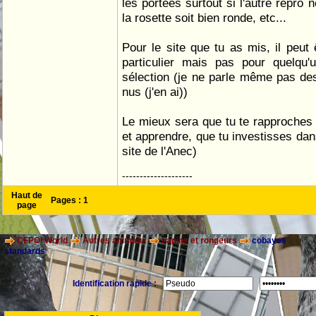
les portées surtout si l'autre repro ne
la rosette soit bien ronde, etc...
Pour le site que tu as mis, il peut 
particulier mais pas pour quelqu'
sélection (je ne parle même pas des
nus (j'en ai))
Le mieux sera que tu te rapproches 
et apprendre, que tu investisses dan
site de l'Anec)
--------------------
Haut de
Pages :
1
page
CFPOI World
Autres animaux
Lapins et rongeurs
cobayes
standards
Identification rapide :