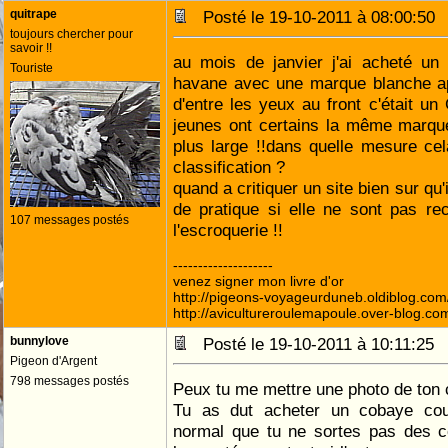
quitrape
Posté le 19-10-2011 à 08:00:5
toujours chercher pour
savoir !!
au mois de janvier j'ai acheté un 
Touriste
havane avec une marque blanche ap
d'entre les yeux au front c'était u
jeunes ont certains la même marque 
plus large !!dans quelle mesure ce
classification ?
quand a critiquer un site bien sur qu
de pratique si elle ne sont pas re
107 messages postés
l'escroquerie !!
--------------------
venez signer mon livre d'or
http://pigeons-voyageurduneb.oldiblog.com
http://avicultureroulemapoule.over-blog.co
bunnylove
Posté le 19-10-2011 à 10:11:2
Pigeon d'Argent
798 messages postés
Peux tu me mettre une photo de ton
Tu as dut acheter un cobaye cou
normal que tu ne sortes pas des c