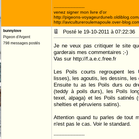
--------------------
venez signer mon livre d'or
http://pigeons-voyageurduneb.oldiblog.com
http://avicultureroulemapoule.over-blog.co
bunnylove
Posté le 19-10-2011 à 07:22:3
Pigeon d'Argent
798 messages postés
Je ne veux pas critiquer le site qu
garderais mes commentaires ;-)
Vas sur http://f.a.e.c.free.fr
Les Poils courts regroupent les 
lisses), les agoutis, les dessins, le
Ensuite tu as les Poils durs ou dr
(teddy à poils durs), les Poils long
texel, alpaga) et les Poils satinés 
shelties et péruviens satins).
Attention quand tu parles de tout 
n'est pas le cas. Voir le standard.
--------------------