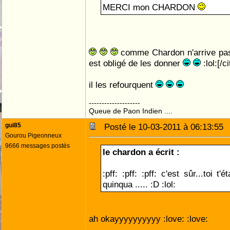
MERCI mon CHARDON
comme Chardon n'arrive pas
est obligé de les donner
:lol:[/ci
il les refourquent
--------------------
Queue de Paon Indien ....
gui85
Posté le 10-03-2011 à 06:13:5
Gourou Pigeonneux
9666 messages postés
le chardon a écrit :
:pff: :pff: :pff: c'est sûr...toi t
quinqua ..... :D :lol:
ah okayyyyyyyyyy :love: :love: