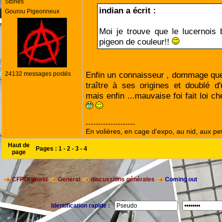
Stones
indian a écrit :
Gourou Pigeonneux
Moi je trouve que le lucernois 
pigeon de couleur!!
Enfin un connaisseur , dommage que
24132 messages postés
traître à ses origines et doublé d
mais enfin ...mauvaise foi fait loi c
--------------------
En volières, en cage d'expo, au nid, aux peti
Haut de
Pages :
1
-
2
-
3
-
4
page
CFPOI World
General
discussions générales
Coming out
Identification rapide :