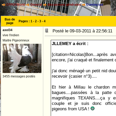
CFPOI World
General
discussions générales
Coming out
Bas de
Pages :
1
-
2
-
3
-
4
page
axel34
Posté le 09-03-2011 à 22:56:1
vive l'indien
Maitre Pigeonneux
JLLEMEY a écrit :
[citation=Nicolas]Bon...après avo
encore, j'ai craqué et finalement 
j'ai donc ménagé un petit nid dou
recevoir (casier n°3)....
3455 messages postés
Et hier à Millau le chardon m
bagues....passées à la patte
magnifiques TEXANS....ça y e
couple et je suis donc offici
pigeons from USA !