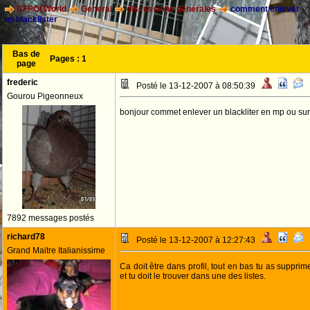
CFPOI World
General
discussions générales
comment enlever
un blacklister
Bas de
Pages :
1
page
frederic
Posté le 13-12-2007 à 08:50:39
Gourou Pigeonneux
bonjour commet enlever un blackliter en mp ou sur
7892 messages postés
richard78
Posté le 13-12-2007 à 12:27:43
Grand Maitre Italianissime
Ca doit être dans profil, tout en bas tu as suppri
et tu doit le trouver dans une des listes.