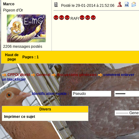
Marco
Posté le 29-01-2014 à 21:52:06
Pigeon d'Or
RAFI
2206 messages postés
Haut de
Pages :
1
page
CFPOI World
General
discussions générales
comment enlever
un blacklister
Identification rapide :
Divers
Imprimer ce sujet