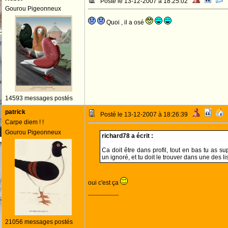
Posté le 13-12-2007 à 18:25:02
Gourou Pigeonneux
Quoi , il a osé
14593 messages postés
patrick
Posté le 13-12-2007 à 18:26:39
Carpe diem ! !
Gourou Pigeonneux
richard78 a écrit :
Ca doit être dans profil, tout en bas tu as 
un ignoré, et tu doit le trouver dans une des li
oui c'est ça
--------------------
21056 messages postés