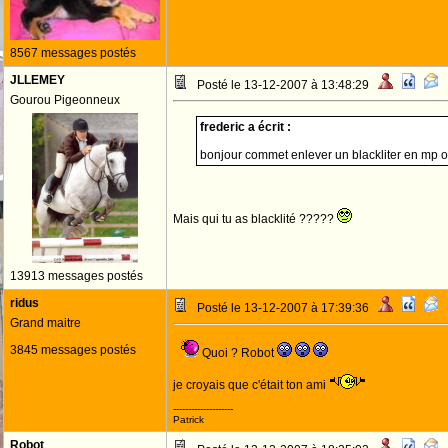
8567 messages postés
JLLEMEY
Posté le 13-12-2007 à 13:48:29
Gourou Pigeonneux
frederic a écrit :
bonjour commet enlever un blackliter en mp o
Mais qui tu as blacklité ?????
13913 messages postés
ridus
Posté le 13-12-2007 à 17:39:36
Grand maitre
3845 messages postés
Quoi ? Robot
je croyais que c'était ton ami
--------------------
Patrick
Robot