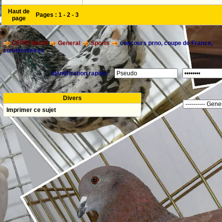
Haut de
Pages :
1
-
2
-
3
page
CFPOI World
General
Sports
concours prno, coupe de France,
commentaires
Identification rapide :
Divers
Imprimer ce sujet