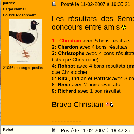
patrick
Posté le 11-02-2007 à 19:35:2
Carpe diem ! !
Gourou Pigeonneux
Les résultats des 8ème
concours entre amis
1 : Christian
avec 5 bons résultats
2: Chardon
avec 4 bons résultats
3: Christophe
avec 4 bons résulta
buts que Christophe)
4: Robbot
avec 4 bons résultats (m
21056 messages postés
que Christophe)
5: Rital, Indian et Patrick
avec 3 bo
8: Nono
avec 2 bons résultats
9: Richard
avec 1 bon résultat
Bravo Christian
--------------------
Robot
Posté le 11-02-2007 à 19:42:2