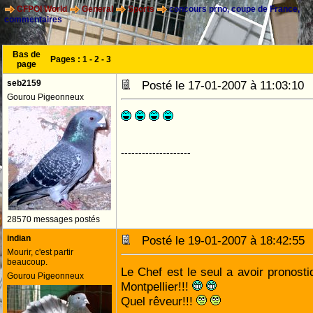
CFPOI World
General
Sports
concours prno, coupe de France,
commentaires
Bas de
Pages :
1
-
2
-
3
page
seb2159
Posté le 17-01-2007 à 11:03:1
Gourou Pigeonneux
--------------------
28570 messages postés
indian
Posté le 19-01-2007 à 18:42:5
Mourir, c'est partir
beaucoup.
Le Chef est le seul a avoir pronosti
Gourou Pigeonneux
Montpellier!!!
Quel rêveur!!!