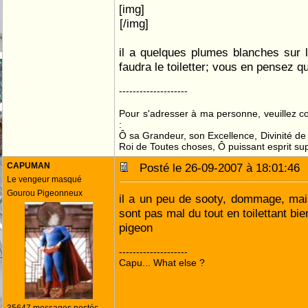
[img]
[/img]
il a quelques plumes blanches sur le 
faudra le toiletter; vous en pensez q
--------------------
Pour s'adresser à ma personne, veuillez 
:
Ô sa Grandeur, son Excellence, Divinité de 
Roi de Toutes choses, Ô puissant esprit sup
CAPUMAN
Posté le 26-09-2007 à 18:01:4
Le vengeur masqué
Gourou Pigeonneux
il a un peu de sooty, dommage, mai
sont pas mal du tout en toilettant bie
pigeon
--------------------
Capu... What else ?