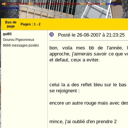
CFPOI World
Pigeons d'origines Italiennes
Triganini
congel ou
pas congel
Bas de
Pages :
1
-
2
page
gui85
Posté le 26-08-2007 à 21:23:2
Gourou Pigeonneux
9666 messages postés
bon, voila mes bb de l'année, l
approche, j'aimerais savoir ce que v
et defaut, ceux a eviter.
celui la a des reflet bleu sur le bas
se rejoignent :
encore un autre rouge mais avec des 
mince, j'ai oublié d'en prendre 2