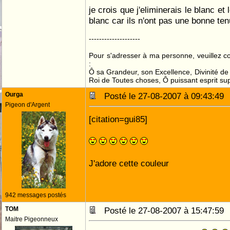
je crois que j'eliminerais le blanc et
blanc car ils n'ont pas une bonne tenu
--------------------
Pour s'adresser à ma personne, veuillez 
:
Ô sa Grandeur, son Excellence, Divinité de 
Roi de Toutes choses, Ô puissant esprit sup
Ourga
Posté le 27-08-2007 à 09:43:4
Pigeon d'Argent
[citation=gui85]
J'adore cette couleur
942 messages postés
TOM
Posté le 27-08-2007 à 15:47:5
Maitre Pigeonneux