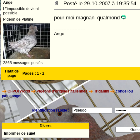
Ange
Posté le 29-10-2007 à 19:35:5
L\'impossible devient
possible...
pour moi magnani qualmond
Pigeon de Platine
--------------------
Ange
2865 messages postés
Haut de
Pages :
1
-
2
page
CFPOI World
Pigeons d'origines Italiennes
Triganini
congel ou
pas congel
Identification rapide :
Divers
Imprimer ce sujet