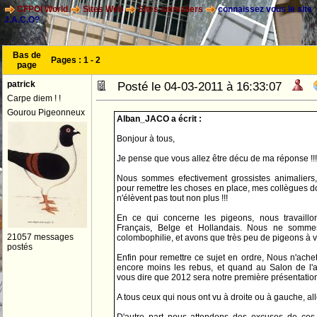
CFPOI World
Sites Web
Sites animaliers
connaissez vous le site
J.A.C.O?
Bas de
Pages :
1
-
2
page
patrick
Posté le 04-03-2011 à 16:33:07
Carpe diem ! !
Gourou Pigeonneux
Alban_JACO a écrit :
Bonjour à tous,
Je pense que vous allez être décu de ma réponse !!!
Nous sommes efectivement grossistes animaliers
pour remettre les choses en place, mes collègues do
n'élèvent pas tout non plus !!!
En ce qui concerne les pigeons, nous travaillo
Français, Belge et Hollandais. Nous ne somme
21057 messages
colombophilie, et avons que très peu de pigeons à 
postés
Enfin pour remettre ce sujet en ordre, Nous n'ach
encore moins les rebus, et quand au Salon de l'ag
vous dire que 2012 sera notre première présentation 
A tous ceux qui nous ont vu à droite ou à gauche, all