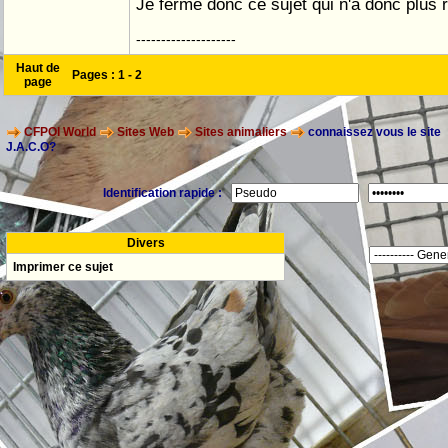
Je ferme donc ce sujet qui n'a donc plus r
--------------------
Haut de
Pages :
1
-
2
page
CFPOI World
Sites Web
Sites animaliers
connaissez vous le site
J.A.C.O?
Identification rapide :
Divers
Imprimer ce sujet