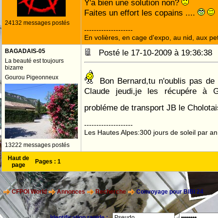
Y'a bien une solution non?
Faites un effort les copains ....
24132 messages postés
--------------------
En volières, en cage d'expo, au nid, aux peti
BAGADAIS-05
Posté le 17-10-2009 à 19:36:3
La beauté est toujours
bizarre
Gourou Pigeonneux
Bon Bernard,tu n'oublis pas de 
Claude jeudi,je les récupére à G
probléme de transport JB le Cholota
--------------------
Les Hautes Alpes:300 jours de soleil par an
13222 messages postés
Haut de
Pages :
1
page
CFPOI World
Annonces
Recherche
Convoyage pour BIBI 24
Identification rapide :