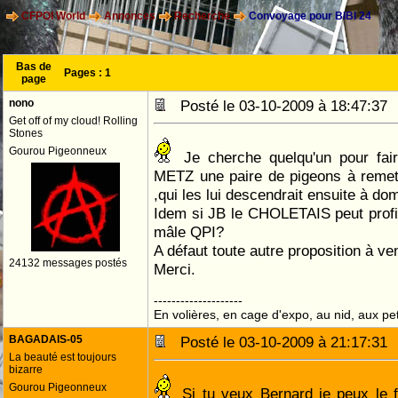
CFPOI World
Annonces
Recherche
Convoyage pour BIBI 24
Bas de
Pages :
1
page
nono
Posté le 03-10-2009 à 18:47:3
Get off of my cloud! Rolling
Stones
Gourou Pigeonneux
Je cherche quelqu'un pour fair
METZ une paire de pigeons à remet
,qui les lui descendrait ensuite à dom
Idem si JB le CHOLETAIS peut profi
mâle QPI?
A défaut toute autre proposition à ven
24132 messages postés
Merci.
--------------------
En volières, en cage d'expo, au nid, aux peti
BAGADAIS-05
Posté le 03-10-2009 à 21:17:3
La beauté est toujours
bizarre
Gourou Pigeonneux
Si tu veux Bernard je peux le f