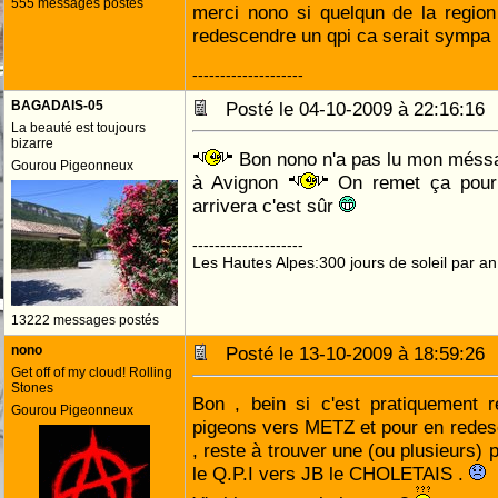
555 messages postés
merci nono si quelqun de la regio
redescendre un qpi ca serait sympa
--------------------
BAGADAIS-05
Posté le 04-10-2009 à 22:16:1
La beauté est toujours
bizarre
Bon nono n'a pas lu mon méss
Gourou Pigeonneux
à Avignon
On remet ça pour 
arrivera c'est sûr
--------------------
Les Hautes Alpes:300 jours de soleil par an
13222 messages postés
nono
Posté le 13-10-2009 à 18:59:2
Get off of my cloud! Rolling
Stones
Bon , bein si c'est pratiquement 
Gourou Pigeonneux
pigeons vers METZ et pour en redes
, reste à trouver une (ou plusieurs) 
le Q.P.I vers JB le CHOLETAIS .