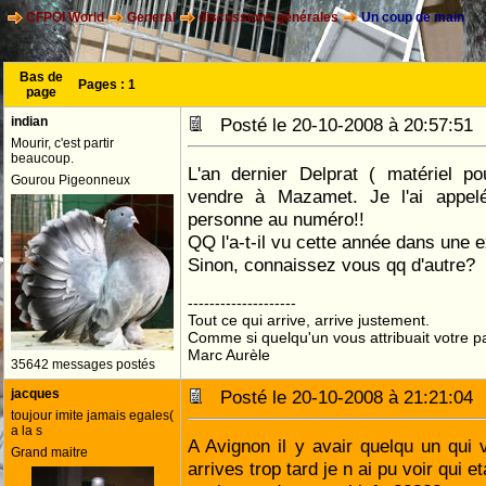
CFPOI World
General
discussions générales
Un coup de main
Bas de
Pages :
1
page
indian
Posté le 20-10-2008 à 20:57:5
Mourir, c'est partir
beaucoup.
L'an dernier Delprat ( matériel po
Gourou Pigeonneux
vendre à Mazamet. Je l'ai appelé,
personne au numéro!!
QQ l'a-t-il vu cette année dans une 
Sinon, connaissez vous qq d'autre?
--------------------
Tout ce qui arrive, arrive justement.
Comme si quelqu'un vous attribuait votre pa
Marc Aurèle
35642 messages postés
jacques
Posté le 20-10-2008 à 21:21:0
toujour imite jamais egales(
a la s
A Avignon il y avair quelqu un qui
Grand maitre
arrives trop tard je n ai pu voir qui etai