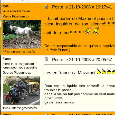
ayla
Posté le 21-10-2008 à 19:17:4
vivre et laisser vivre
Maitre Pigeonneux
il fallait parler de Mazamet pour te fa
s'est inquiéter de ton silence!!!!!!!!!
soit de retour!!!!!!!!!!!
--------------------
On est responsable de ce qu'on a apprivo
Le Petit Prince )
3742 messages postés
Flams
Posté le 21-10-2008 à 20:05:5
merci tous les guas du
forum pour votre aceuille
ces en france ca Mazamet
Gourou Pigeonneux
--------------------
l'eau est un liquide très corrosif ,la pre
troubler le pastis !!!
dans la vie on fait pas comme on veut mai
prost !!!!!!!! .....
ça ne finira jamais
19230 messages postés