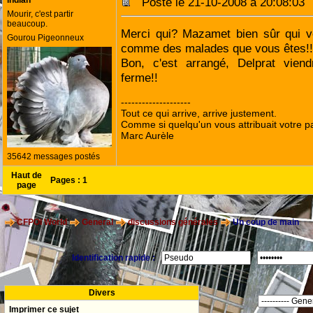
indian
Posté le 21-10-2008 à 20:08:0
Mourir, c'est partir
beaucoup.
Merci qui? Mazamet bien sûr qui v
Gourou Pigeonneux
comme des malades que vous êtes!!
Bon, c'est arrangé, Delprat viend
ferme!!
--------------------
Tout ce qui arrive, arrive justement.
Comme si quelqu'un vous attribuait votre pa
Marc Aurèle
35642 messages postés
Haut de
Pages :
1
page
CFPOI World
General
discussions générales
Un coup de main
Identification rapide :
Divers
Imprimer ce sujet