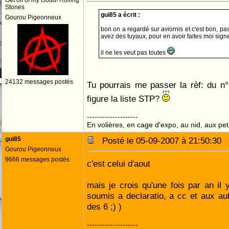
Get off of my cloud! Rolling
Stones
gui85 a écrit :
Gourou Pigeonneux
bon on a regardé sur aviornis et c'est bon, p
avez des tuyaux, pour en avoir faites moi sign
il ne les veut pas toutes
24132 messages postés
Tu pourrais me passer la rèf: du 
figure la liste STP?
--------------------
En volières, en cage d'expo, au nid, aux peti
gui85
Posté le 05-09-2007 à 21:50:30
Gourou Pigeonneux
9666 messages postés
c'est celui d'aout
mais je crois qu'une fois par an il 
soumis a declaratio, a cc et aux au
des 6 ;) )
--------------------