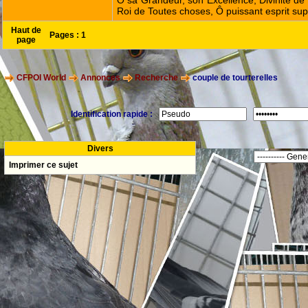
Ô sa Grandeur, son Excellence, Divinité de 
Roi de Toutes choses, Ô puissant esprit sup
Haut de
Pages :
1
page
CFPOI World
Annonces
Recherche
couple de tourterelles
Identification rapide :
Divers
Imprimer ce sujet