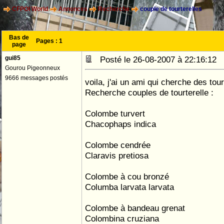
CFPOI World
Annonces
Recherche
couple de tourterelles
Bas de
Pages :
1
page
gui85
Posté le 26-08-2007 à 22:16:12
Gourou Pigeonneux
9666 messages postés
voila, j'ai un ami qui cherche des tour
Recherche couples de tourterelle :
Colombe turvert
Chacophaps indica
Colombe cendrée
Claravis pretiosa
Colombe à cou bronzé
Columba larvata larvata
Colombe à bandeau grenat
Colombina cruziana