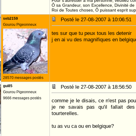
Pour s'adresser à ma personne, veuillez co
Ô sa Grandeur, son Excellence, Divinité de 
Roi de Toutes choses, Ô puissant esprit sup
seb2159
Posté le 27-08-2007 à 10:06:51
Gourou Pigeonneux
tes sur que tu peux tous les detenir
j en ai vu des magnifiques en belgiqu
28570 messages postés
gui85
Posté le 27-08-2007 à 18:56:50
Gourou Pigeonneux
9666 messages postés
comme je le disais, ce n'est pas po
je ne savais pas qu'il fallait des
tourterelles.
tu as vu ca ou en belgique?