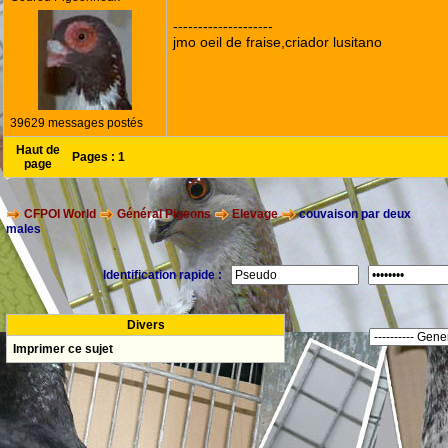
--------------------
jmo oeil de fraise,criador lusitano
39629 messages postés
Haut de
Pages :
1
page
CFPOI World
Général Pigeons
Elevage
couvaison par deux
males
Identification rapide :
Divers
Imprimer ce sujet