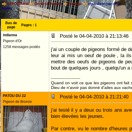
CFPOI World
Général Pigeons
Elevage
couvaison par deux
males
Bas de
Pages :
1
page
indianna
Posté le 04-04-2010 à 21:13:4
Pigeon d'Or
1258 messages postés
j'ai un couple de pigeons formé de d
leur ai mis un oeuf de poule , la il
mettre des oeufs de pigeons de peu
bout de quelques jours , quelqu'un a 
--------------------
Quand on voit ce que les pigeons ont fait s
Dieu de n'avoir pas donné d'ailes aux vach
PATOU DU 22
Posté le 04-04-2010 à 21:21:4
Pigeon de Bronze
j'ai testé il y a deux ou trois ans av
bien élevées les jeunes.
Par contre, vu le nombre d'heures 