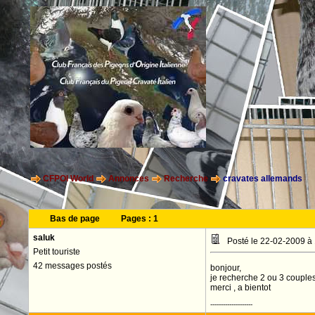
CFPOI World
Annonces
Recherche
cravates allemands
Bas de page
Pages :
1
saluk
Posté le 22-02-2009 à
Petit touriste
42 messages postés
bonjour,
je recherche 2 ou 3 couples
merci , a bientot
--------------------