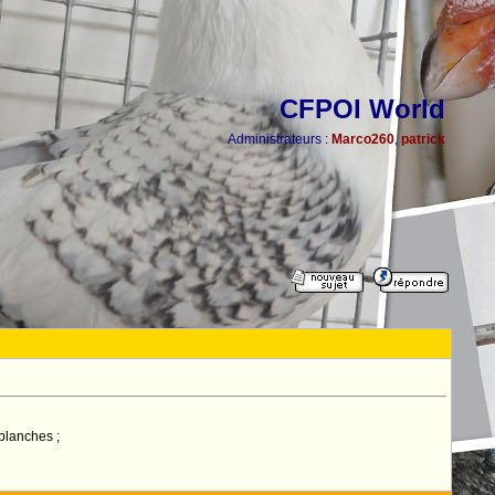
CFPOI World
Administrateurs :
Marco260
,
patrick
blanches ;