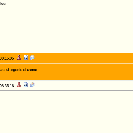
leur
 00:15:05
 aussi argente et creme.
 08:35:18