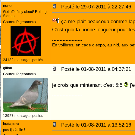
nono
Posté le 29-07-2011 à 22:27:4
Get off of my cloud! Rolling
Stones
ça me plait beaucoup comme lapin
Gourou Pigeonneux
C'est quoi la bonne longueur pour les
--------------------
En volières, en cage d'expo, au nid, aux peti
24132 messages postés
gillou
Posté le 01-08-2011 à 04:37:2
Gourou Pigeonneux
je crois que mintenant c'est 5;5
j'e
--------------------
13927 messages postés
budapest
Posté le 01-08-2011 à 13:52:1
pas tjs facile !