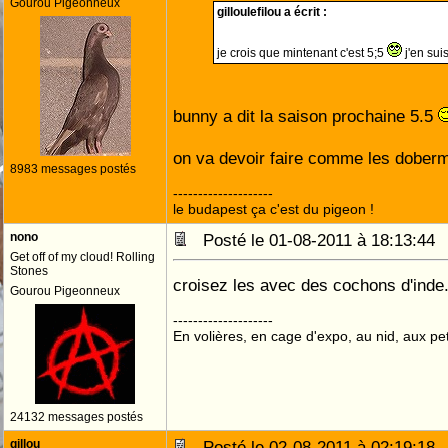
Gourou Pigeonneux
gilloulefilou a écrit :
je crois que mintenant c'est 5;5
j'en sui
bunny a dit la saison prochaine 5.5
on va devoir faire comme les dobe
8983 messages postés
--------------------
le budapest ça c'est du pigeon !
nono
Posté le 01-08-2011 à 18:13:4
Get off of my cloud! Rolling
Stones
croisez les avec des cochons d'inde.
Gourou Pigeonneux
--------------------
En volières, en cage d'expo, au nid, aux peti
24132 messages postés
gillou
Posté le 02-08-2011 à 02:19:1