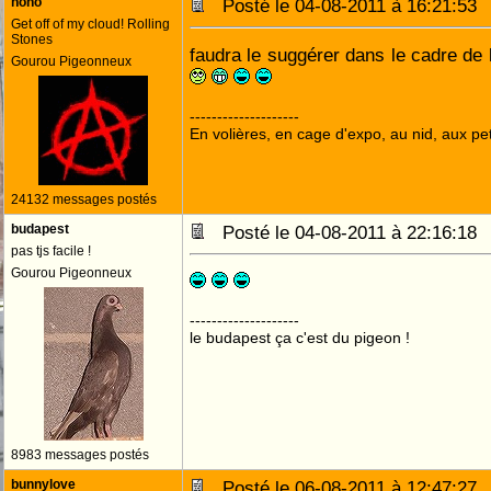
nono
Posté le 04-08-2011 à 16:21:5
Get off of my cloud! Rolling
Stones
faudra le suggérer dans le cadre de l
Gourou Pigeonneux
--------------------
En volières, en cage d'expo, au nid, aux peti
24132 messages postés
budapest
Posté le 04-08-2011 à 22:16:1
pas tjs facile !
Gourou Pigeonneux
--------------------
le budapest ça c'est du pigeon !
8983 messages postés
bunnylove
Posté le 06-08-2011 à 12:47:2