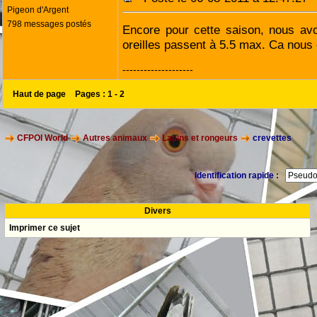
Pigeon d'Argent
798 messages postés
Encore pour cette saison, nous avon
oreilles passent à 5.5 max. Ca nous e
--------------------
Haut de page
Pages :
1
-
2
CFPOI World
Autres animaux
Lapins et rongeurs
crevettes
Identification rapide :
Divers
Imprimer ce sujet