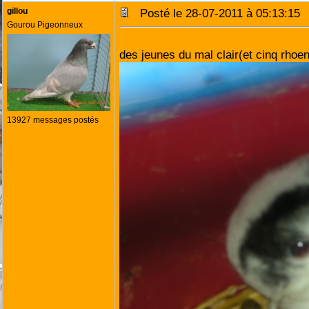
gillou
Posté le 28-07-2011 à 05:13:1
Gourou Pigeonneux
des jeunes du mal clair(et cinq rhoe
13927 messages postés