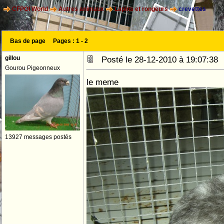
CFPOI World
Autres animaux
Lapins et rongeurs
crevettes
Bas de page
Pages :
1
-
2
gillou
Posté le 28-12-2010 à 19:07:3
Gourou Pigeonneux
le meme
13927 messages postés