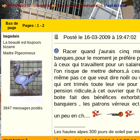
CFPOI World
General
discussions générales
c'est la crise
Bas de
Pages :
1
-
2
page
bagadais
Posté le 16-03-2009 à 19:47:0
La beauté est toujours
bizarre
Racer quand j'aurais cinq minu
Maitre Pigeonneux
banques,pour le moment je préfére po
à ceux qui travaillent pour un salai
l'on risque de mettre dehors,à ce
même pas ce que veut dire noêl ou 
qui ont trimés toute leur vie pour
pension ridicule,à cet ouvrier que l
boite fait des bénéfices exhorbit
banquiers , les patrons vérreux ect,
3847 messages postés
un peu en ch....
--------------------
Les hautes alpes:300 jours de soleil par an