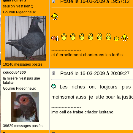
giant homer 3
Posté le 16-03-2009 à 19:57:1
seul on n'est rien ;)
Gourou Pigeonneux
--------------------
et éternellement chanterons les forêts
19246 messages postés
coucou54300
Posté le 16-03-2009 à 20:09:2
la misére n'est pas une
fatalité
Les riches ont toujours plus e
Gourou Pigeonneux
moins;moi aussi je lutte pour la just
--------------------
jmo oeil de fraise,criador lusitano
39629 messages postés