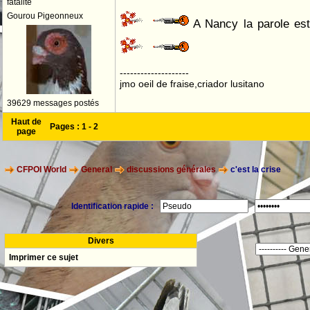
fatalité
Gourou Pigeonneux
A Nancy la parole est 
--------------------
jmo oeil de fraise,criador lusitano
39629 messages postés
Haut de
Pages :
1
-
2
page
CFPOI World
General
discussions générales
c'est la crise
Identification rapide :
Divers
Imprimer ce sujet