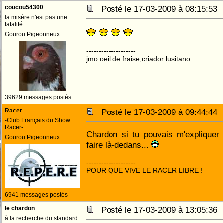
coucou54300
Posté le 17-03-2009 à 08:15:5
la misére n'est pas une
fatalité
Gourou Pigeonneux
--------------------
jmo oeil de fraise,criador lusitano
39629 messages postés
Racer
Posté le 17-03-2009 à 09:44:4
-Club Français du Show
Racer-
Chardon si tu pouvais m'expliquer
Gourou Pigeonneux
faire là-dedans...
--------------------
POUR QUE VIVE LE RACER LIBRE !
6941 messages postés
le chardon
Posté le 17-03-2009 à 13:05:3
à la recherche du standard