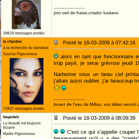
--------------------
jmo oeil de fraise,criador lusitano
39629 messages postés
le chardon
Posté le 18-03-2009 à 07:42:1
à la recherche du standard
Gourou Pigeonneux
alors en tant que fonctionnaire et
trop payé, je serai gréviste jeudi 19
Narbonne sous un beau ciel print
j'allais aussi oublier, j'ai beaucoup t
--------------------
buvez de l'eau de Millau, vos idées seront c
72927 messages postés
bagadais
Posté le 18-03-2009 à 08:09:3
La beauté est toujours
bizarre
C'est ce qui s'appelle couper 
Maitre Pigeonneux
heureusement qu'il y a des "nanti