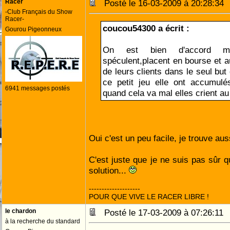
Racer
Posté le 16-03-2009 à 20:28:3
-Club Français du Show
Racer-
coucou54300 a écrit :
Gourou Pigeonneux
On est bien d'accord m
spéculent,placent en bourse et au
de leurs clients dans le seul but 
ce petit jeu elle ont accumulé
6941 messages postés
quand cela va mal elles crient a
Oui c'est un peu facile, je trouve aus
C'est juste que je ne suis pas sûr qu
solution...
--------------------
POUR QUE VIVE LE RACER LIBRE !
le chardon
Posté le 17-03-2009 à 07:26:1
à la recherche du standard