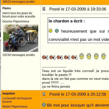
39629 messages postés
Flams
Posté le 17-03-2009 à 19:33:0
merci tous les guas du
forum pour votre aceuille
le chardon a écrit :
Gourou Pigeonneux
heureusement que sur n
convivialité n'est pas un mot vi
19230 messages postés
--------------------
l'eau est un liquide très corrosif ,la pre
troubler le pastis !!!
dans la vie on fait pas comme on veut mai
prost !!!!!!!! .....
ça ne finira jamais
bagadais
Posté le 17-03-2009 à 20:12:5
La beauté est toujours
bizarre
Bé moi pour éssayer qu'il devienne 
Maitre Pigeonneux