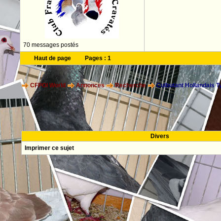
70 messages postés
Haut de page
Pages :
1
CFPOI World
Annonces
Recherche
Culbutant Hollandais T
Divers
Imprimer ce sujet