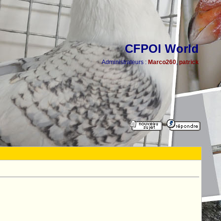
CFPOI World
Administrateurs :
Marco260
,
patrick