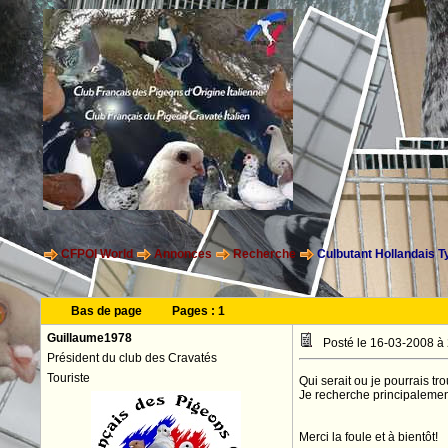
CFPOI World
Annonces
Recherche
Culbutant Hollandais T
Bas de page
Pages :
1
Guillaume1978
Posté le 16-03-2008 à
Président du club des Cravatés
Touriste
Qui serait ou je pourrais tro
Je recherche principalemen
Merci la foule et à bientôt!