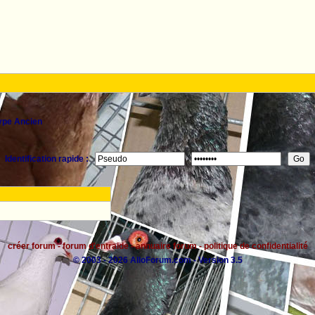
ype Ancien
Identification rapide :
créer forum
-
forum d'entraide
-
annuaire forum
-
politique de confidentialité
© 2003 - 2026 AlloForum.com - Version 3.5