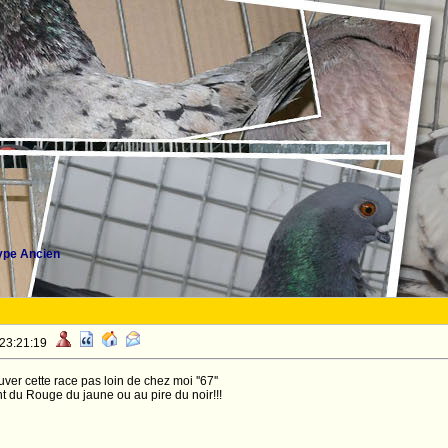
ype Ancien
 23:21:19
uver cette race pas loin de chez moi ''67''
t du Rouge du jaune ou au pire du noir!!!