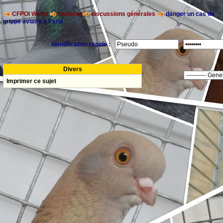
CFPOI World
General
discussions générales
danger un cas de
grippe aviaire à Paris
Identification rapide :
Divers
Imprimer ce sujet