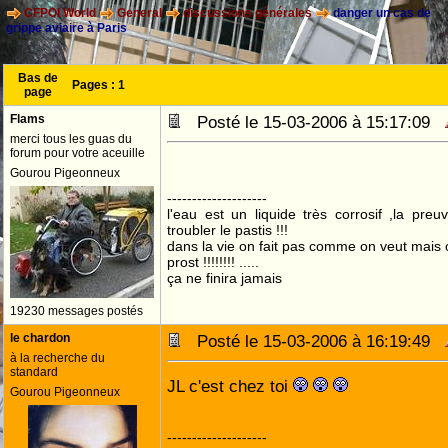
CFPOI World
General
discussions générales
danger un cas de
grippe aviaire à Paris
Bas de
Pages :
1
page
Flams
Posté le 15-03-2006 à 15:17:09
merci tous les guas du
forum pour votre aceuille
Gourou Pigeonneux
--------------------
l'eau est un liquide très corrosif ,la preu
troubler le pastis !!!
dans la vie on fait pas comme on veut mais
prost !!!!!!!! .....
ça ne finira jamais
19230 messages postés
le chardon
Posté le 15-03-2006 à 16:19:49
à la recherche du
standard
JL c'est chez toi
Gourou Pigeonneux
--------------------