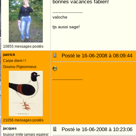
bonnes vacances fabien!
--------------------
valoche
tjs aussi sage!
10855 messages postés
patrick
Posté le 16-06-2008 à 08:09:4
Carpe diem ! !
Gourou Pigeonneux
--------------------
21056 messages postés
jacques
Posté le 16-06-2008 à 10:23:0
toujour imite jamais egales(