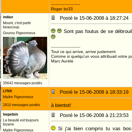
--------------------
Roger bx33
indian
Posté le 15-06-2008 à 18:27:2
Mourir, c'est partir
beaucoup.
Sont pas foutus de se débrouil
Gourou Pigeonneux
--------------------
Tout ce qui arrive, arrive justement.
Comme si quelqu'un vous attribuait votre pa
Marc Aurèle
35642 messages postés
LYNX
Posté le 15-06-2008 à 18:33:1
Maitre Pigeonneux
à bientot!
2810 messages postés
bagadais
Posté le 15-06-2008 à 21:23:5
La beauté est toujours
bizarre
Si j'ai bien compris tu vas boss
Maitre Pigeonneux