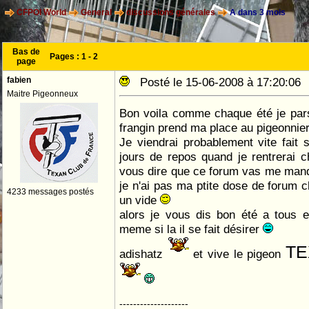
CFPOI World
General
discussions générales
A dans 3 mois
Bas de
Pages :
1
-
2
page
fabien
Posté le 15-06-2008 à 17:20:0
Maitre Pigeonneux
Bon voila comme chaque été je pars
frangin prend ma place au pigeonnie
Je viendrai probablement vite fait
jours de repos quand je rentrerai 
vous dire que ce forum vas me ma
je n'ai pas ma ptite dose de forum 
4233 messages postés
un vide
alors je vous dis bon été a tous et
meme si la il se fait désirer
TE
adishatz
et vive le pigeon
--------------------