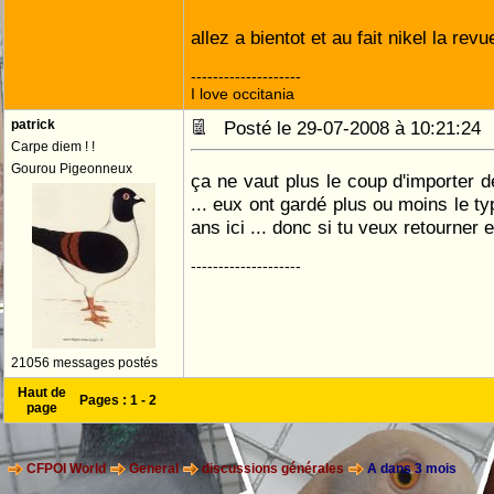
allez a bientot et au fait nikel la re
--------------------
I love occitania
patrick
Posté le 29-07-2008 à 10:21:2
Carpe diem ! !
Gourou Pigeonneux
ça ne vaut plus le coup d'importer d
... eux ont gardé plus ou moins le typ
ans ici ... donc si tu veux retourner 
--------------------
21056 messages postés
Haut de
Pages :
1
-
2
page
CFPOI World
General
discussions générales
A dans 3 mois