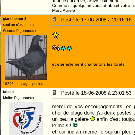
Tout ce qui arrive, arrive justement.
Comme si quelqu'un vous attribuait votre pa
Marc Aurèle
giant homer 3
Posté le 17-06-2008 à 20:16:1
seul on n'est rien ;)
Gourou Pigeonneux
--------------------
et éternellement chanterons les forêts
19246 messages postés
fabien
Posté le 18-06-2008 à 23:01:5
Maitre Pigeonneux
merci de vos encouragements, en p
chef de plage donc j'ai deux postes
un peu la galère
enfin c'est toujo
le mais!!
et oui indian meme lorsqu'un pleu 