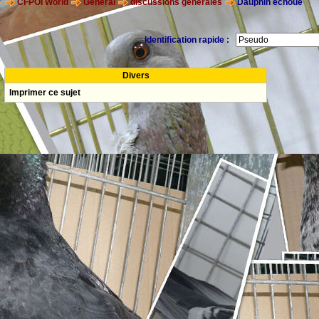
CFPOI World
General
discussions générales
Dauphin échoué
Identification rapide :
Divers
Imprimer ce sujet