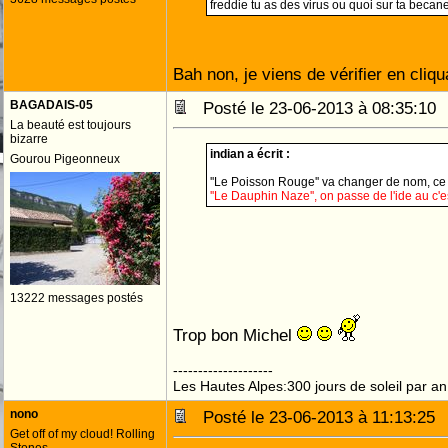
freddie tu as des virus ou quoi sur ta becan
Bah non, je viens de vérifier en cliq
BAGADAIS-05
Posté le 23-06-2013 à 08:35:1
La beauté est toujours
bizarre
indian a écrit :
Gourou Pigeonneux
''Le Poisson Rouge'' va changer de nom, ce
''Le Dauphin Naze'', on passe de l'ide au c'
13222 messages postés
Trop bon Michel
--------------------
Les Hautes Alpes:300 jours de soleil par an
nono
Posté le 23-06-2013 à 11:13:2
Get off of my cloud! Rolling