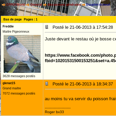
CFPOI World
General
discussions générales
Dauphin échoué
Bas de page
Pages :
1
Freddie
Posté le 21-06-2013 à 17:54:2
Maitre Pigeonneux
Juste devant le restau où je bosse c
https://www.facebook.com/photo.
fbid=10201531500153251&set=a.45
3628 messages postés
glenat15
Posté le 21-06-2013 à 18:34:3
Grand maitre
7072 messages postés
au moins tu va servir du poisson fra
--------------------
Roger bx33