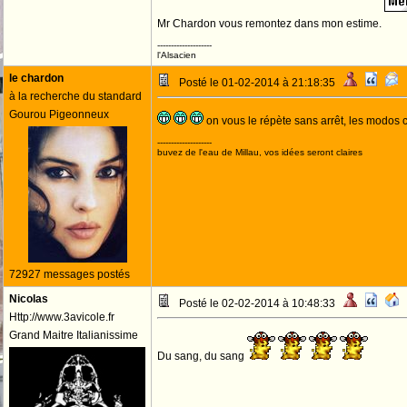
Mr Chardon vous remontez dans mon estime.
--------------------
l'Alsacien
le chardon
Posté le 01-02-2014 à 21:18:35
à la recherche du standard
Gourou Pigeonneux
on vous le répète sans arrêt, les modos c
--------------------
buvez de l'eau de Millau, vos idées seront claires
72927 messages postés
Nicolas
Posté le 02-02-2014 à 10:48:33
Http://www.3avicole.fr
Grand Maitre Italianissime
Du sang, du sang