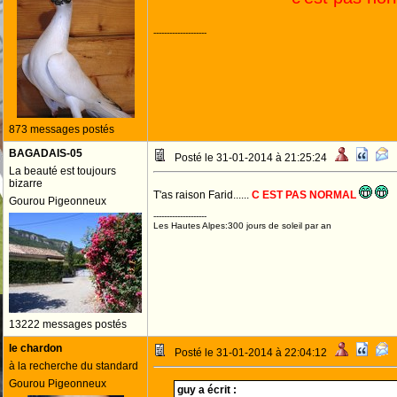
--------------------
873 messages postés
BAGADAIS-05
Posté le 31-01-2014 à 21:25:24
La beauté est toujours
bizarre
T'as raison Farid......
C EST PAS NORMAL
Gourou Pigeonneux
--------------------
Les Hautes Alpes:300 jours de soleil par an
13222 messages postés
le chardon
Posté le 31-01-2014 à 22:04:12
à la recherche du standard
Gourou Pigeonneux
guy a écrit :