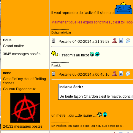
il veut reprendre de l'activité il s'ennuie
Maintenant que les expos sont finies , c'est toi Rog
--------------------
Duhamel Alain
ridus
Posté le 04-02-2014 à 21:39:58
Grand maitre
3845 messages postés
il s'est mis au tricot
--------------------
Patrick
nono
Posté le 05-02-2014 à 00:45:16
Get off of my cloud! Rolling
Stones
indian a écrit :
Gourou Pigeonneux
De toute façon Chardon c'est le maître, donc il
un mètre ...oui ...de jaune ...!
--------------------
En volières, en cage d'expo, au nid, aux petits-pois...
24132 messages postés