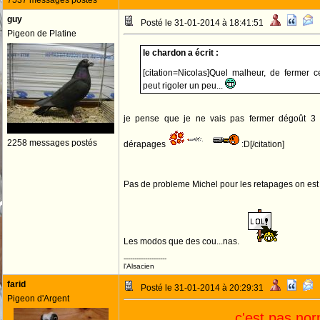
7537 messages postés
guy
Posté le 31-01-2014 à 18:41:51
Pigeon de Platine
le chardon a écrit :
[citation=Nicolas]Quel malheur, de fermer c
peut rigoler un peu...
je pense que je ne vais pas fermer dégoût 3
2258 messages postés
dérapages
:D[/citation]
Pas de probleme Michel pour les retapages on est 
Les modos que des cou...nas.
--------------------
l'Alsacien
farid
Posté le 31-01-2014 à 20:29:31
Pigeon d'Argent