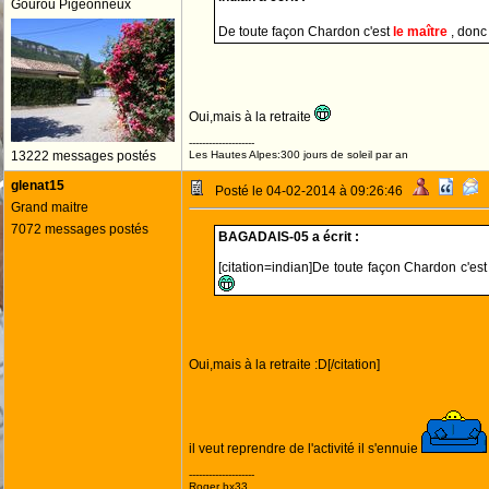
Gourou Pigeonneux
De toute façon Chardon c'est
le maître
, donc 
Oui,mais à la retraite
--------------------
13222 messages postés
Les Hautes Alpes:300 jours de soleil par an
glenat15
Posté le 04-02-2014 à 09:26:46
Grand maitre
7072 messages postés
BAGADAIS-05 a écrit :
[citation=indian]De toute façon Chardon c'es
Oui,mais à la retraite :D[/citation]
il veut reprendre de l'activité il s'ennuie
--------------------
Roger bx33