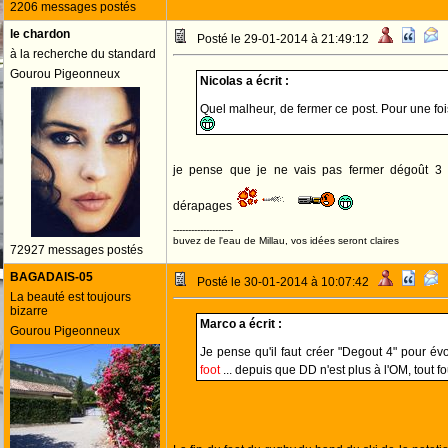
2206 messages postés
le chardon
Posté le 29-01-2014 à 21:49:12
à la recherche du standard
Gourou Pigeonneux
Nicolas a écrit :
Quel malheur, de fermer ce post. Pour une fois
je pense que je ne vais pas fermer dégoût 3
dérapages
--------------------
buvez de l'eau de Millau, vos idées seront claires
72927 messages postés
BAGADAIS-05
Posté le 30-01-2014 à 10:07:42
La beauté est toujours
bizarre
Marco a écrit :
Gourou Pigeonneux
Je pense qu'il faut créer "Degout 4" pour 
foot
... depuis que DD n'est plus à l'OM, tout 