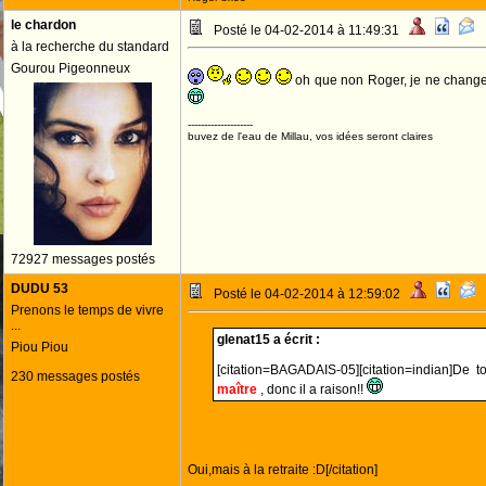
le chardon
Posté le 04-02-2014 à 11:49:31
à la recherche du standard
Gourou Pigeonneux
oh que non Roger, je ne change
--------------------
buvez de l'eau de Millau, vos idées seront claires
72927 messages postés
DUDU 53
Posté le 04-02-2014 à 12:59:02
Prenons le temps de vivre
...
glenat15 a écrit :
Piou Piou
[citation=BAGADAIS-05][citation=indian]De 
230 messages postés
maître
, donc il a raison!!
Oui,mais à la retraite :D[/citation]