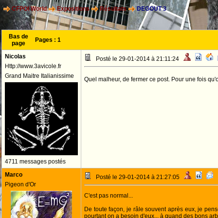
CFPOI World
Expositions
Résultats
DEGOUT 3
Bas de
Pages :
1
page
Nicolas
Posté le 29-01-2014 à 21:11:24
Http://www.3avicole.fr
Grand Maitre Italianissime
Quel malheur, de fermer ce post. Pour une fois qu'o
4711 messages postés
Marco
Posté le 29-01-2014 à 21:27:05
Pigeon d'Or
C'est pas normal...
De toute façon, je râle souvent après eux, je pen
pourtant on a besoin d'eux... à quand des bons arb