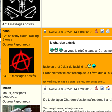
4711 messages postés
nono
Posté le 03-02-2014 à 00:06:30
Get off of my cloud! Rolling
Stones
le chardon a écrit :
Gourou Pigeonneux
on vous le répète sans arrêt, les mo
juste un bref éclair de lucidité ....
Probablement le contrecoup de la fièvre due à l'ali
24132 messages postés
--------------------
En volières, en cage d'expo, au nid, aux petits-pois...
indian
Posté le 03-02-2014 à 20:20:38
Mourir, c'est partir
beaucoup.
De toute façon Chardon c'est le maître, donc il a ra
Gourou Pigeonneux
--------------------
Tout ce qui arrive, arrive justement.
Comme si quelqu'un vous attribuait votre part suivant votre