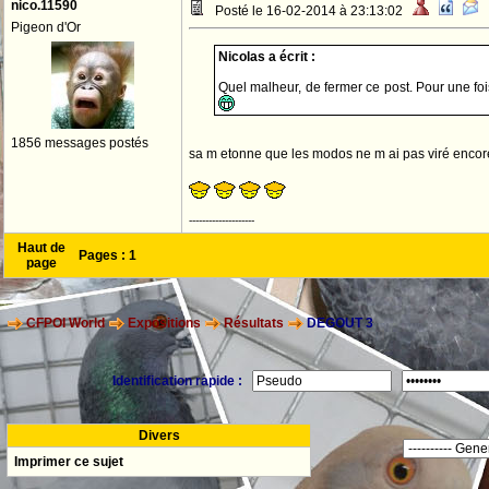
nico.11590
Posté le 16-02-2014 à 23:13:02
Pigeon d'Or
Nicolas a écrit :
Quel malheur, de fermer ce post. Pour une fois
1856 messages postés
sa m etonne que les modos ne m ai pas viré encore
--------------------
Haut de
Pages :
1
page
CFPOI World
Expositions
Résultats
DEGOUT 3
Identification rapide :
Divers
Imprimer ce sujet