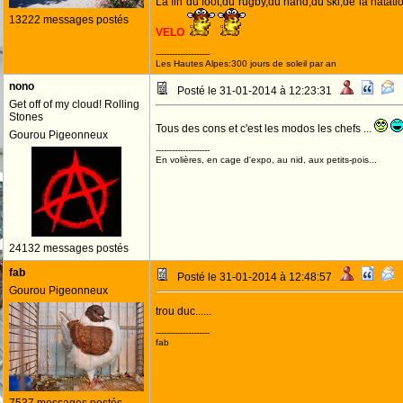
La fin du foot,du rugby,du hand,du ski,de la natatio
13222 messages postés
VELO
--------------------
Les Hautes Alpes:300 jours de soleil par an
nono
Posté le 31-01-2014 à 12:23:31
Get off of my cloud! Rolling
Stones
Tous des cons et c'est les modos les chefs ...
Gourou Pigeonneux
--------------------
En volières, en cage d'expo, au nid, aux petits-pois...
24132 messages postés
fab
Posté le 31-01-2014 à 12:48:57
Gourou Pigeonneux
trou duc......
--------------------
fab