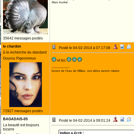
Marc Aurèle
35642 messages postés
le chardon
Posté le 04-02-2014 à 07:17:08
à la recherche du standard
Gourou Pigeonneux
et toc
--------------------
buvez de l'eau de Millau, vos idées seront claires
72927 messages postés
BAGADAIS-05
Posté le 04-02-2014 à 09:01:24
La beauté est toujours
bizarre
indian a écrit :