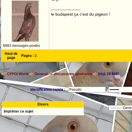
--------------------
le budapest ça c'est du pigeon !
8983 messages postés
Haut de
Pages :
1
page
CFPOI World
General
discussions générales
Déjà 20 000!
Identification rapide :
Divers
Imprimer ce sujet