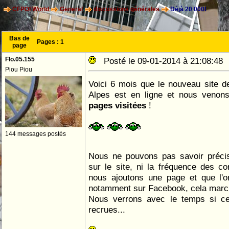
CFPOI World
General
discussions générales
Déjà 20 000!
Bas de
Pages :
1
page
Flo.05.155
Posté le 09-01-2014 à 21:08:4
Piou Piou
Voici 6 mois que le nouveau site d
Alpes est en ligne et nous venon
pages visitées
!
144 messages postés
Nous ne pouvons pas savoir préci
sur le site, ni la fréquence des c
nous ajoutons une page et que l'o
notamment sur Facebook, cela march
Nous verrons avec le temps si ce
recrues...