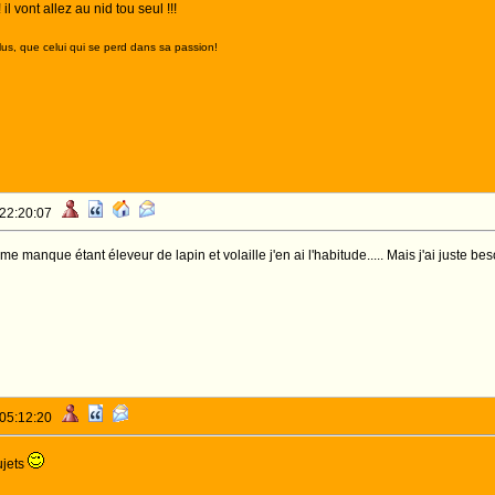
il vont allez au nid tou seul !!!
lus, que celui qui se perd dans sa passion!
 22:20:07
me manque étant éleveur de lapin et volaille j'en ai l'habitude..... Mais j'ai juste bes
 05:12:20
ujets