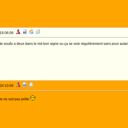
 16:06:06
de soultz a deux dans le nid bon signe ou ça se voie réguliérement sans pour auta
 04:10:08
le ne soit pas prête