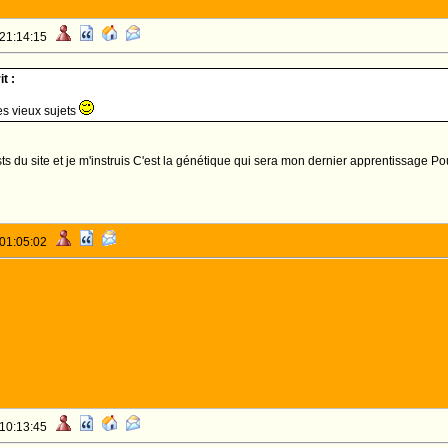
 21:14:15
it :
s vieux sujets
osts du site et je m'instruis C'est la génétique qui sera mon dernier apprentissage Po
 01:05:02
 10:13:45