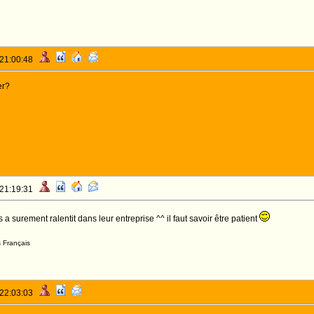
 21:00:48
er?
 21:19:31
 a surement ralentit dans leur entreprise ^^ il faut savoir être patient
s Français
 22:03:03