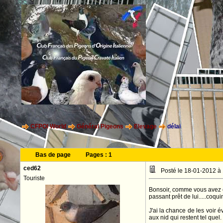
CFPOI World
Général Pigeons
Elevage
délai
Bas de page
Pages :
1
ced62
Posté le 18-01-2012 à
Touriste
Bonsoir, comme vous avez co
passant prêt de lui.....coquin
J'ai la chance de les voir 
aux nid qui restent tel quel