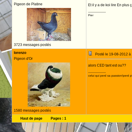
Pigeon de Platine
Et il y a de koi lire En plu
--------------------
Pier
3723 messages postés
lorenzo
Posté le 19-08-2012 à
Pigeon d'Or
alors CED tant est ou??
--------------------
celui qui perd sa passion!perd p
1580 messages postés
Haut de page
Pages :
1