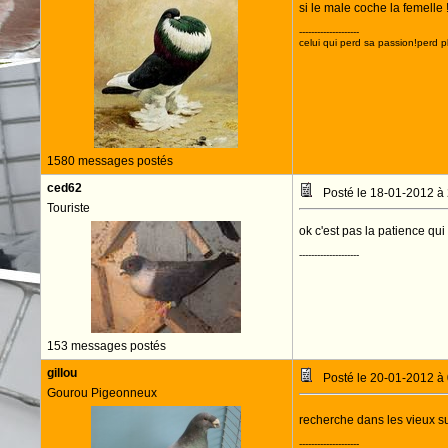
si le male coche la femelle ! 
--------------------
celui qui perd sa passion!perd p
1580 messages postés
ced62
Posté le 18-01-2012 à
Touriste
ok c'est pas la patience qui 
--------------------
153 messages postés
gillou
Posté le 20-01-2012 à
Gourou Pigeonneux
recherche dans les vieux s
--------------------