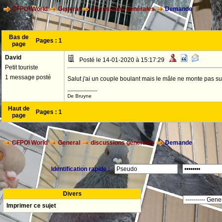
CFPOI World
General
discussions générales
Demande
Bas de
Pages :
1
page
David
Posté le 14-01-2020 à 15:17:29
Petit touriste
1 message posté
Salut j'ai un couple boulant mais le mâle ne monte pas su
--------------------
De Bruyne
Haut de
Pages :
1
page
CFPOI World
General
discussions générales
Demande
Identification rapide :
Divers
Imprimer ce sujet