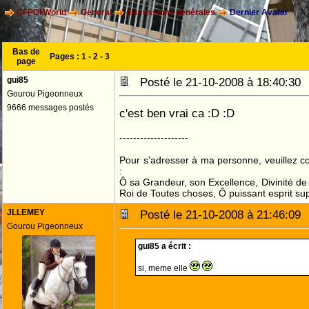
CFPOI World
General
discussions générales
Dernier Avatar
Bas de
Pages :
1
-
2
-
3
page
gui85
Posté le 21-10-2008 à 18:40:3
Gourou Pigeonneux
9666 messages postés
c'est ben vrai ca :D :D
--------------------
Pour s'adresser à ma personne, veuillez 
:
Ô sa Grandeur, son Excellence, Divinité de 
Roi de Toutes choses, Ô puissant esprit sup
JLLEMEY
Posté le 21-10-2008 à 21:46:0
Gourou Pigeonneux
gui85 a écrit :
si, meme elle