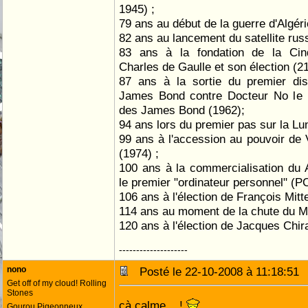
1945) ;
79 ans au début de la guerre d'Algéri
82 ans au lancement du satellite rus
83 ans à la fondation de la Cin
Charles de Gaulle et son élection (
87 ans à la sortie du premier di
James Bond contre Docteur No le p
des James Bond (1962);
94 ans lors du premier pas sur la Lu
99 ans à l'accession au pouvoir de 
(1974) ;
100 ans à la commercialisation du 
le premier "ordinateur personnel" (PC
106 ans à l'élection de François Mitt
114 ans au moment de la chute du Mu
120 ans à l'élection de Jacques Chir
--------------------
nono
Posté le 22-10-2008 à 11:18:5
Get off of my cloud! Rolling
Stones
çà calme....!
Gourou Pigeonneux