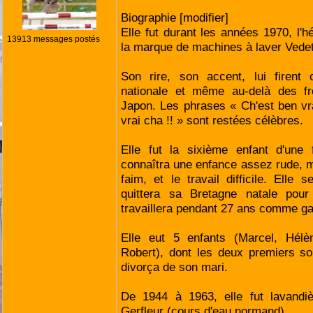
Biographie [modifier]
Elle fut durant les années 1970, l'h
13913 messages postés
la marque de machines à laver Vedet
Son rire, son accent, lui firent 
nationale et même au-delà des fr
Japon. Les phrases « Ch'est ben vra
vrai cha !! » sont restées célèbres.
Elle fut la sixième enfant d'une 
connaîtra une enfance assez rude, m
faim, et le travail difficile. Elle
quittera sa Bretagne natale pou
travaillera pendant 27 ans comme ga
Elle eut 5 enfants (Marcel, Hél
Robert), dont les deux premiers so
divorça de son mari.
De 1944 à 1963, elle fut lavandiè
Gerfleur (cours d'eau normand).