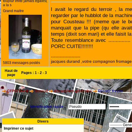
toujour imite jamais egales(
a la s
l avait le regard du terroir , la m
Grand maitre
regarder par le hubblot de la machine
pour Cousteau !!! (meme que le bon
manquait que la pipe (qu elle ava
temps (dixit son mari) et elle faisit l
Toute resemblance avec .............
PORC CUITE!!!!!!!!
--------------------
jacques durand ,votre compagnon fromage
5803 messages postés
Haut de
Pages :
1
-
2
-
3
page
CFPOI World
General
discussions générales
Dernier Avatar
Identification rapide :
Divers
Imprimer ce sujet