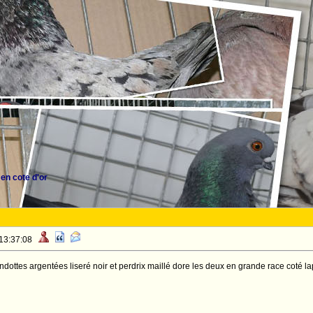
en cote d'or
 13:37:08
dottes argentées liseré noir et perdrix maillé dore les deux en grande race coté 