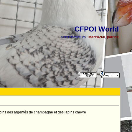
CFPOI World
Administrateurs :
Marco260
,
patrick
lapins des argentés de champagne et des lapins chevre