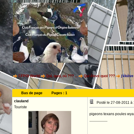
CFPOI World
Qui, quoi, où ??? ...
Qui éleve quoi ???
j'ékève 
Bas de page
Pages :
1
clauland
Posté le 27-08-2011 à
Touriste
pigeons texans poules wyan
--------------------