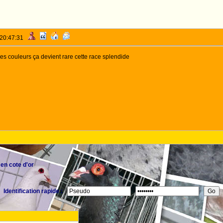
 20:47:31
es couleurs ça devient rare cette race splendide
en cote d'or
Identification rapide :