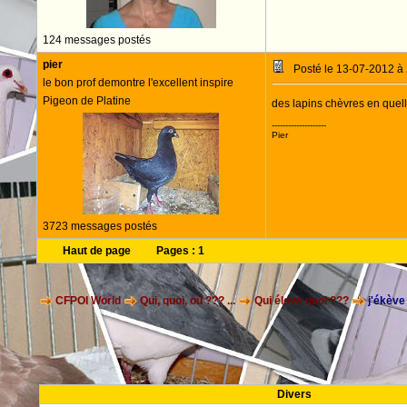
124 messages postés
pier
Posté le 13-07-2012 à
le bon prof demontre l'excellent inspire
Pigeon de Platine
des lapins chèvres en quell
--------------------
Pier
3723 messages postés
Haut de page
Pages :
1
CFPOI World
Qui, quoi, où ??? ...
Qui éleve quoi ???
j'ékève 
Divers