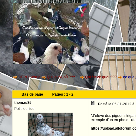
CFPOI World
Qui, quoi, où ??? ...
Qui éleve quoi ???
ce que j
Bas de page
Pages :
1
-
2
thomas85
Posté le 05-11-2012 à
Petit touriste
*J’élève des pigeons trigan
exemple d'un en photo : (d
https://upload.alloforum