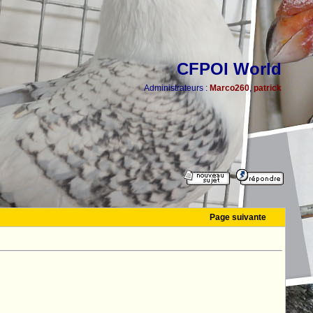
CFPOI World
Administrateurs :
Marco260
,
patrick
Page suivante