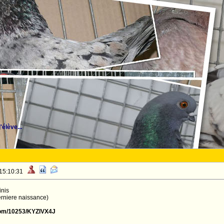
'élève...
 15:10:31
inis
erniere naissance)
.com/10253/KYZIVX4J