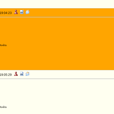
 19:04:23
forêts
 19:05:29
forêts