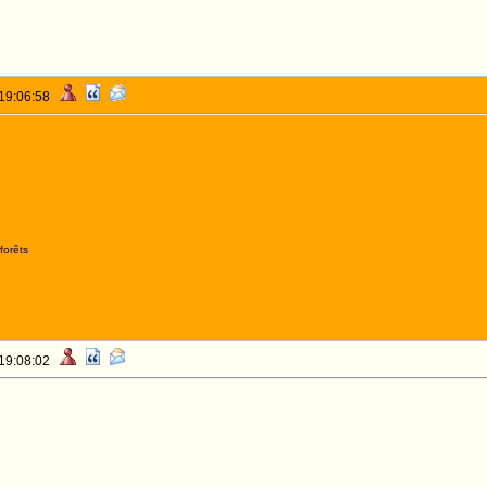
 19:06:58
forêts
 19:08:02