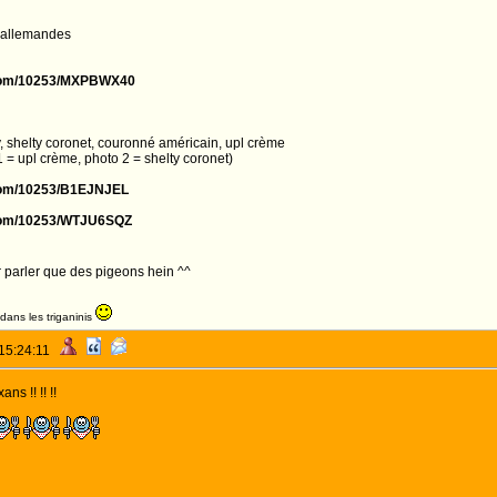
s allemandes
m.com/10253/MXPBWX40
, shelty coronet, couronné américain, upl crème
 = upl crème, photo 2 = shelty coronet)
.com/10253/B1EJNJEL
m.com/10253/WTJU6SQZ
 parler que des pigeons hein ^^
dans les triganinis
 15:24:11
ns !! !! !!