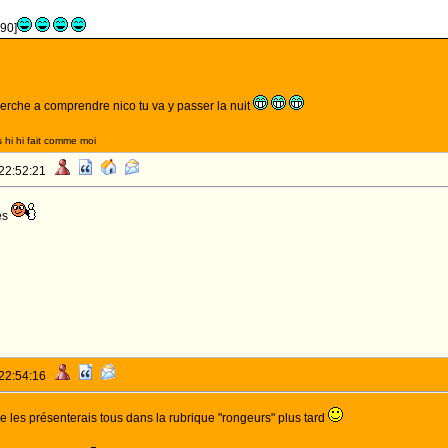
590]
erche a comprendre nico tu va y passer la nuit
 hi hi fait comme moi
 22:52:21
es
 22:54:16
s je les présenterais tous dans la rubrique "rongeurs" plus tard