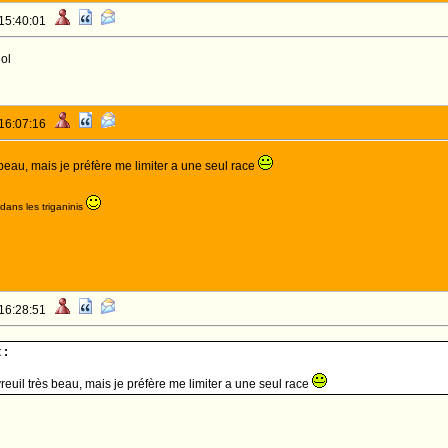
 15:40:01
ol
 16:07:16
 beau, mais je préfère me limiter a une seul race
dans les triganinis
 16:28:51
 :
reuil très beau, mais je préfère me limiter a une seul race