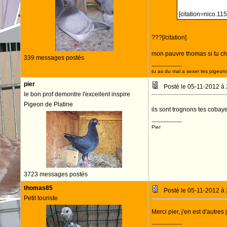
[citation=nico.11
???[/citation]
mon pauvre thomas si tu ch
339 messages postés
--------------------
tu as du mal a sexer tes pigeons
pier
Posté le 05-11-2012 à
le bon prof demontre l'excellent inspire
Pigeon de Platine
ils sont trognons tes cobay
--------------------
Pier
3723 messages postés
thomas85
Posté le 05-11-2012 à
Petit touriste
Merci pier, j'en est d'autre
--------------------