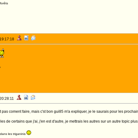
forêts
 19:17:18
o
 20:28:11
vait pas coment faire, mais c'st bon gui85 m'a expliquer, je le saurais pour les proch
s de certains que j'ai, j'en est d'autre, je mettrais les autres sur un autre topic plu
dans les triganinis