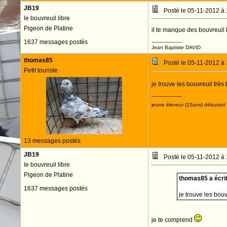
JB19
Posté le 05-11-2012 à
le bouvreuil libre
Pigeon de Platine
il te manque des bouvreuil l
1637 messages postés
--------------------
Jean Baptiste DAVID
thomas85
Posté le 05-11-2012 à
Petit touriste
je trouve les bouvreuil très
--------------------
jeune éleveur (15ans) débutant 
13 messages postés
JB19
Posté le 05-11-2012 à
le bouvreuil libre
Pigeon de Platine
thomas85 a écrit
1637 messages postés
je trouve les bouv
je te comprend