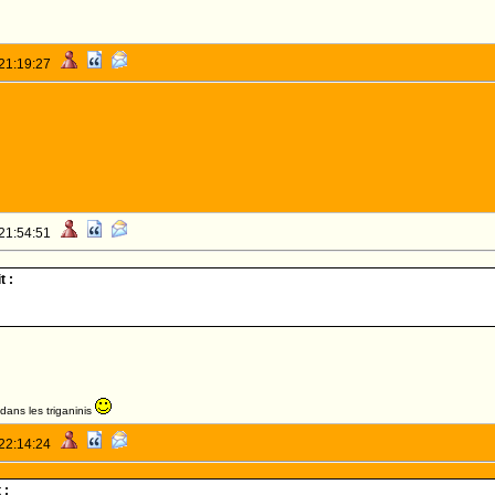
 21:19:27
 21:54:51
t :
dans les triganinis
 22:14:24
 :