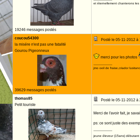
et éternellement chanterons les 
19246 messages postés
coucou54300
Posté le 05-11-2012 à
la misére n'est pas une fatalité
Gourou Pigeonneux
merci pour les photos
--------------------
jmo oeil de fraise,criador lusitan
39629 messages postés
thomas85
Posté le 05-11-2012 à
Petit touriste
Merci de l'avoir fait, je sa
ps: ce sont juste des exemple
--------------------
jeune éleveur (15ans) débutant 