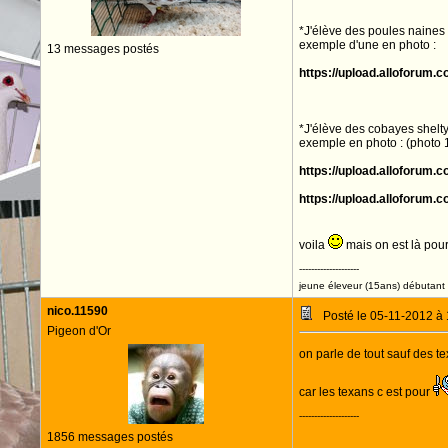
*J'élève des poules naine
exemple d'une en photo :
13 messages postés
https://upload.alloforu
*J'élève des cobayes shelty
exemple en photo : (photo 1
https://upload.alloforum
https://upload.alloforu
voila
mais on est là pour
--------------------
jeune éleveur (15ans) débutant 
nico.11590
Posté le 05-11-2012 à
Pigeon d'Or
on parle de tout sauf des texa
car les texans c est pour
--------------------
1856 messages postés