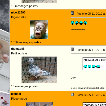
13 messages postés
nico.11590
Posté le 05-11-2012 à
Pigeon d'Or
--------------------
1856 messages postés
thomas85
Posté le 05-11-2012 à
Petit touriste
nico.11590 a écri
???
--------------------
13 messages postés
jeune éleveur (15ans) débutant 
pioneer
Posté le 05-11-2012 à
Pigeonneau
thomas85 a écrit