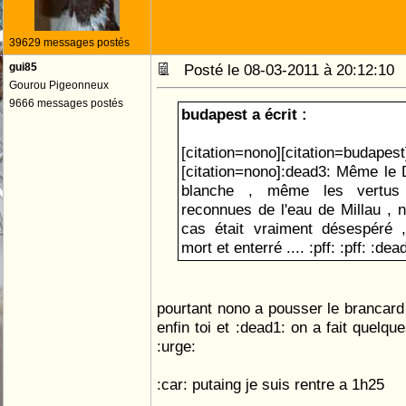
39629 messages postés
gui85
Posté le 08-03-2011 à 20:12:1
Gourou Pigeonneux
9666 messages postés
budapest a écrit :
[citation=nono][citation=budapest
[citation=nono]:dead3: Même le 
blanche , même les vertus c
reconnues de l'eau de Millau , n
cas était vraiment désespéré 
mort et enterré .... :pff: :pff: :dea
pourtant nono a pousser le brancard 
enfin toi et :dead1: on a fait quelqu
:urge:
:car: putaing je suis rentre a 1h25