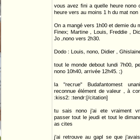
vous avez fini a quelle heure nono 
heure vers au moins 1 h du mat non ?
On a mangé vers 1h00 et demie du m
Finex; Martine , Louis, Freddie , Did
Jo ,nono vers 2h30.
Dodo : Louis, nono, Didier , Ghislain
tout le monde debout lundi 7h00, pet
nono 10h40, arrivée 12h45. ;)
la "recrue" Budafantomest unan
reconnue élément de valeur , à cons
:kiss2: :tendr:[/citation]
tu sais nono j'ai ete vraiment vr
passer tout le jeudi et tout le dima
as cites
j'ai retrouve au gapl se que j'avai