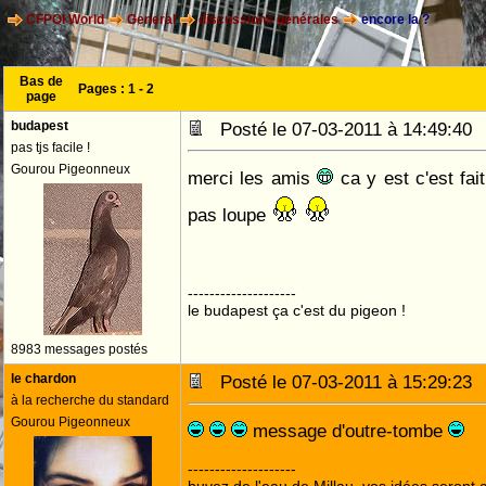
CFPOI World
General
discussions générales
encore la ?
Bas de
Pages :
1
-
2
page
budapest
Posté le 07-03-2011 à 14:49:4
pas tjs facile !
Gourou Pigeonneux
merci les amis
ca y est c'est fait
pas loupe
--------------------
le budapest ça c'est du pigeon !
8983 messages postés
le chardon
Posté le 07-03-2011 à 15:29:2
à la recherche du standard
Gourou Pigeonneux
message d'outre-tombe
--------------------