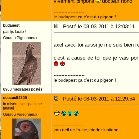
vivement pinpons
docteur nono
--------------------
le budapest ça c'est du pigeon !
budapest
Posté le 08-03-2011 à 12:03:1
pas tjs facile !
Gourou Pigeonneux
axel avec toi aussi je me suis bien 
c'est a cause de toi que je vais p
--------------------
le budapest ça c'est du pigeon !
8983 messages postés
coucou54300
Posté le 08-03-2011 à 12:29:5
la misére n'est pas une
fatalité
Gourou Pigeonneux
--------------------
jmo oeil de fraise,criador lusitano