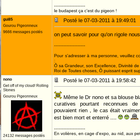
--------------------
le budapest ça c'est du pigeon !
gui85
Posté le 07-03-2011 à 19:49:0
Gourou Pigeonneux
9666 messages postés
on peut savoir pour qu'on rigole nou
--------------------
Pour s'adresser à ma personne, veuillez 
:
Ô sa Grandeur, son Excellence, Divinité de 
Roi de Toutes choses, Ô puissant esprit sup
nono
Posté le 07-03-2011 à 19:58:4
Get off of my cloud! Rolling
Stones
Gourou Pigeonneux
Même le Dr nono et sa blouse bl
curatives pourtant reconnues de
pouvaient rien , le cas était vraim
est bien mort et enterré ....
--------------------
En volières, en cage d'expo, au nid, aux peti
24132 messages postés