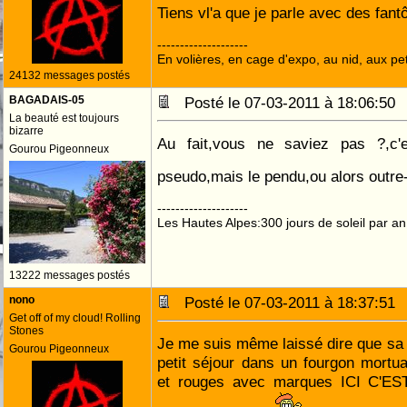
Tiens vl'a que je parle avec des fan
--------------------
En volières, en cage d'expo, au nid, aux peti
24132 messages postés
BAGADAIS-05
Posté le 07-03-2011 à 18:06:5
La beauté est toujours
bizarre
Au fait,vous ne saviez pas ?,c'
Gourou Pigeonneux
pseudo,mais le pendu,ou alors outr
--------------------
Les Hautes Alpes:300 jours de soleil par an
13222 messages postés
nono
Posté le 07-03-2011 à 18:37:5
Get off of my cloud! Rolling
Stones
Je me suis même laissé dire que sa "d
Gourou Pigeonneux
petit séjour dans un fourgon mortu
et rouges avec marques ICI C'E