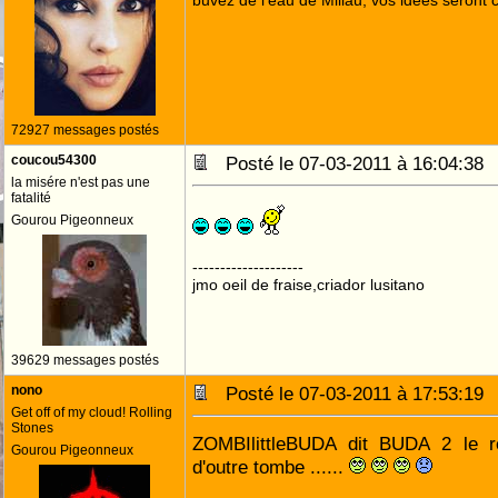
buvez de l'eau de Millau, vos idées seront c
72927 messages postés
coucou54300
Posté le 07-03-2011 à 16:04:3
la misére n'est pas une
fatalité
Gourou Pigeonneux
--------------------
jmo oeil de fraise,criador lusitano
39629 messages postés
nono
Posté le 07-03-2011 à 17:53:1
Get off of my cloud! Rolling
Stones
ZOMBIlittleBUDA dit BUDA 2 le r
Gourou Pigeonneux
d'outre tombe ......