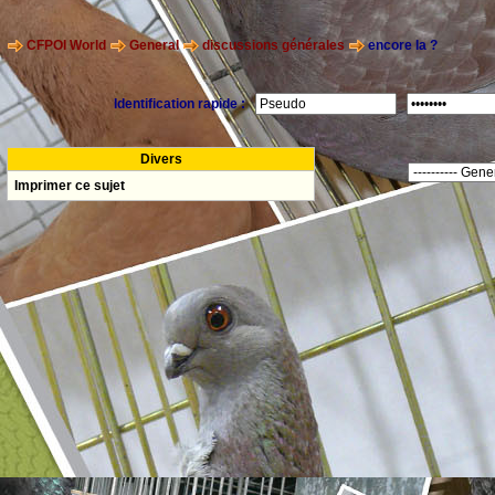
CFPOI World
General
discussions générales
encore la ?
Identification rapide :
Divers
Imprimer ce sujet