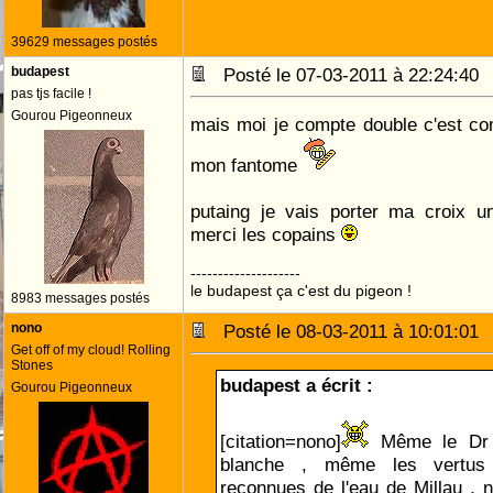
39629 messages postés
budapest
Posté le 07-03-2011 à 22:24:4
pas tjs facile !
Gourou Pigeonneux
mais moi je compte double c'est c
mon fantome
putaing je vais porter ma croix
merci les copains
--------------------
le budapest ça c'est du pigeon !
8983 messages postés
nono
Posté le 08-03-2011 à 10:01:0
Get off of my cloud! Rolling
Stones
budapest a écrit :
Gourou Pigeonneux
[citation=nono]
Même le Dr 
blanche , même les vertus c
reconnues de l'eau de Millau , n