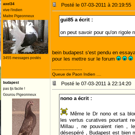
axel34
Posté le 07-03-2011 à 20:19:5
vive l'indien
Maitre Pigeonneux
gui85 a écrit :
on peut savoir pour qu'on rigole
bein budapest s'est pendu en essayan
3455 messages postés
pour les mettre sur le forum
--------------------
Queue de Paon Indien ....
budapest
Posté le 07-03-2011 à 22:14:2
pas tjs facile !
Gourou Pigeonneux
nono a écrit :
Même le Dr nono et sa blo
les vertus curatives pourtant r
Millau , ne pouvaient rien , l
désespéré , Budapest est bien m