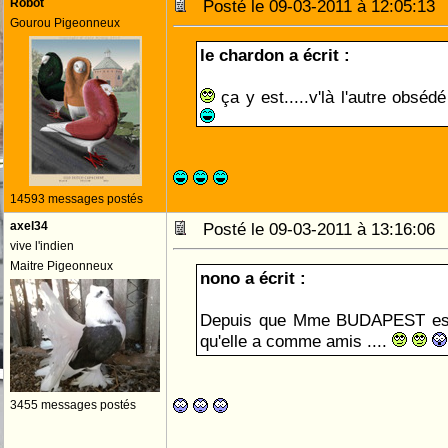
Robot
Posté le 09-03-2011 à 12:05:1
Gourou Pigeonneux
le chardon a écrit :
ça y est.....v'là l'autre obséd
14593 messages postés
axel34
Posté le 09-03-2011 à 13:16:0
vive l'indien
Maitre Pigeonneux
nono a écrit :
Depuis que Mme BUDAPEST est 
qu'elle a comme amis ....
3455 messages postés