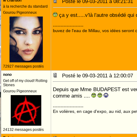
le chardon
Posté le 09-03-2011 à 08:21:3
à la recherche du standard
Gourou Pigeonneux
ça y est.....v'là l'autre obsédé qui
--------------------
buvez de l'eau de Millau, vos idées seront c
72927 messages postés
nono
Posté le 09-03-2011 à 12:00:0
Get off of my cloud! Rolling
Stones
Depuis que Mme BUDAPEST est veuve
Gourou Pigeonneux
comme amis ....
--------------------
En volières, en cage d'expo, au nid, aux peti
24132 messages postés