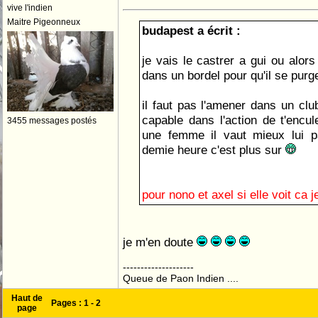
vive l'indien
Maitre Pigeonneux
budapest a écrit :
je vais le castrer a gui ou alors
dans un bordel pour qu'il se purg
il faut pas l'amener dans un club
capable dans l'action de t'encul
3455 messages postés
une femme il vaut mieux lui pa
demie heure c'est plus sur
pour nono et axel si elle voit ca 
je m'en doute
--------------------
Queue de Paon Indien ....
Haut de
Pages :
1
-
2
page