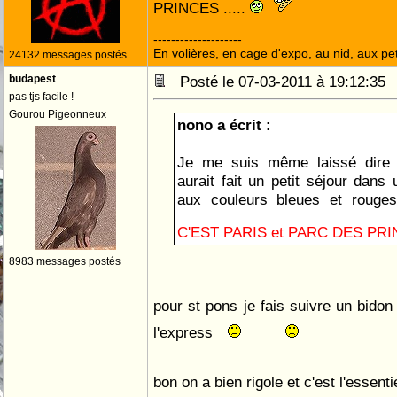
PRINCES .....
--------------------
En volières, en cage d'expo, au nid, aux peti
24132 messages postés
budapest
Posté le 07-03-2011 à 19:12:3
pas tjs facile !
Gourou Pigeonneux
nono a écrit :
Je me suis même laissé dire 
aurait fait un petit séjour dans
aux couleurs bleues et rouge
C'EST PARIS et PARC DES PR
8983 messages postés
pour st pons je fais suivre un bido
l'express
bon on a bien rigole et c'est l'essenti