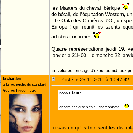
les Masters du cheval ibérique
,
de bétail, de l’équitation Western, 
- Le Gala des Crinières d’Or, un spe
Europe ! qui réunit les talents éq
artistes confirmés
.
Quatre représentations jeudi 19, v
janvier à 21H00 – dimanche 22 janvi
--------------------
En volières, en cage d'expo, au nid, aux peti
le chardon
Posté le 25-11-2011 à 10:47:4
à la recherche du standard
Gourou Pigeonneux
nono a écrit :
encore des disciples du chardonisme ...
tu sais ce qu'ils te disent les disc