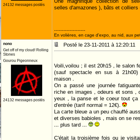
Une magnifique collection de sel
24132 messages postés
selles d'amazones ), bâts et colliers d
--------------------
En volières, en cage d'expo, au nid, aux peti
nono
Posté le 23-11-2011 à 12:20:11
Get off of my cloud! Rolling
Stones
Gourou Pigeonneux
Voili,voilou ; il est 20h15 , le salo
(sauf spectacle en sus à 21h00)
maison .
On a passé une journée fatiguante
riche en images , odeurs et sons , o
yeux , la panse et le coeur tout ç
24132 messages postés
d'entrée (tarif normal = 12€).
La carte bleue a un peu chauffé auss
et diverses babioles , mais on se re
... plus tard ...
C'était la troisième fois ou je visit