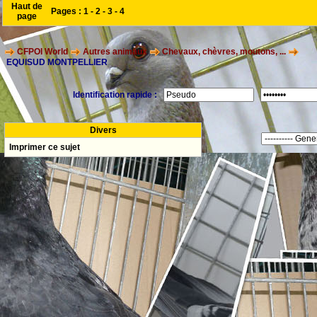
Haut de
Pages :
1
-
2
-
3
-
4
page
CFPOI World
Autres animaux
Chevaux, chèvres, moutons, ...
EQUISUD MONTPELLIER
Identification rapide :
Divers
Imprimer ce sujet