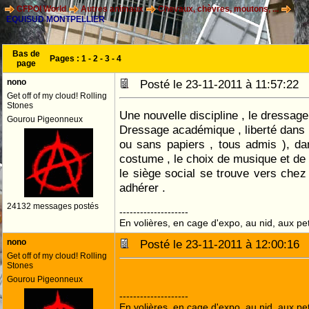
CFPOI World
Autres animaux
Chevaux, chèvres, moutons, ...
EQUISUD MONTPELLIER
Bas de
Pages :
1
-
2
-
3
-
4
page
nono
Posté le 23-11-2011 à 11:57:22
Get off of my cloud! Rolling
Stones
Une nouvelle discipline , le dressage 
Gourou Pigeonneux
Dressage académique , liberté dans 
ou sans papiers , tous admis ), da
costume , le choix de musique et de 
le siège social se trouve vers chez 
adhérer .
24132 messages postés
--------------------
En volières, en cage d'expo, au nid, aux peti
nono
Posté le 23-11-2011 à 12:00:1
Get off of my cloud! Rolling
Stones
Gourou Pigeonneux
--------------------
En volières, en cage d'expo, au nid, aux peti