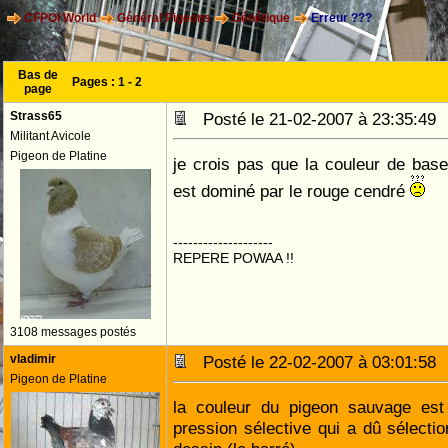
CFPOI World
Général Pigeons
Génétique
Erreur ???
Bas de
Pages :
1
-
2
page
Strass65
Posté le 21-02-2007 à 23:35:4
Militant Avicole
Pigeon de Platine
je crois pas que la couleur de base 
est dominé par le rouge cendré
--------------------
REPERE POWAA !!
3108 messages postés
vladimir
Posté le 22-02-2007 à 03:01:5
Pigeon de Platine
la couleur du pigeon sauvage est 
pression sélective qui a dû sélectio