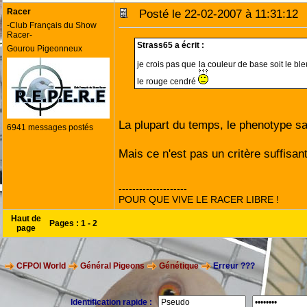
Racer
Posté le 22-02-2007 à 11:31:1
-Club Français du Show
Racer-
Strass65 a écrit :
Gourou Pigeonneux
je crois pas que la couleur de base soit le bl
le rouge cendré
La plupart du temps, le phenotype s
6941 messages postés
Mais ce n'est pas un critère suffisant
--------------------
POUR QUE VIVE LE RACER LIBRE !
Haut de
Pages :
1
-
2
page
CFPOI World
Général Pigeons
Génétique
Erreur ???
Identification rapide :