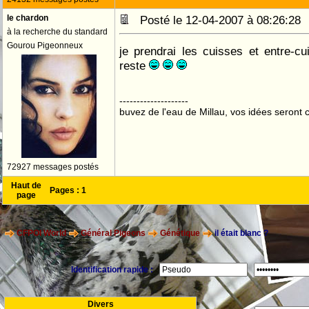
le chardon
Posté le 12-04-2007 à 08:26:2
à la recherche du standard
Gourou Pigeonneux
je prendrai les cuisses et entre-cu
reste
--------------------
buvez de l'eau de Millau, vos idées seront c
72927 messages postés
Haut de
Pages :
1
page
CFPOI World
Général Pigeons
Génétique
il était blanc ?
Identification rapide :
Divers