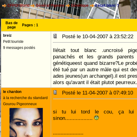
CFPOI World
Général Pigeons
Génétique
il était blanc ?
Bas de
Pages :
1
page
breiz
Posté le 10-04-2007 à 23:52:2
Petit touriste
9 messages postés
Ilétait tout blanc .uncroisé pi
panachés et les grands parents 
génétiqueest quand bizarre?Le prob
été tué par un autre màle qui est dev
ades jeunes(un archangel).il est pre
alors qu'avant il était plutot peurreu
le chardon
Posté le 11-04-2007 à 07:49:1
à la recherche du standard
Gourou Pigeonneux
si tu lui tord le cou, ça lu
sinon..................
--------------------