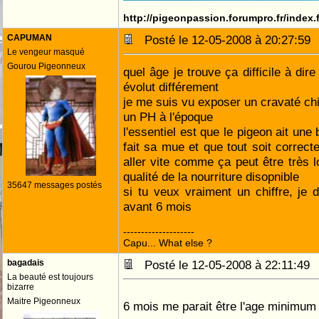
http://pigeonpassion.forumpro.fr/index
CAPUMAN
Posté le 12-05-2008 à 20:27:5
Le vengeur masqué
Gourou Pigeonneux
quel âge je trouve ça difficile à dir
évolut différement
je me suis vu exposer un cravaté chi
un PH à l'époque
l'essentiel est que le pigeon ait une b
fait sa mue et que tout soit correc
aller vite comme ça peut être très l
qualité de la nourriture disopnible
35647 messages postés
si tu veux vraiment un chiffre, je
avant 6 mois
--------------------
Capu... What else ?
bagadais
Posté le 12-05-2008 à 22:11:4
La beauté est toujours
bizarre
Maitre Pigeonneux
6 mois me parait être l'age minimu