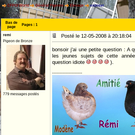
CFPOI World
Général Pigeons
Elevage
exposer
Bas de
Pages :
1
page
remi
Posté le 12-05-2008 à 20:18:0
Pigeon de Bronze
bonsoir j'ai une petite question : A
les jeunes sujets de cette année
question idiote
).
--------------------
779 messages postés