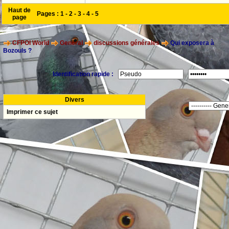
Haut de
Pages :
1
-
2
-
3
-
4
-
5
page
CFPOI World
General
discussions générales
Qui exposera à
Bozouls ?
Identification rapide :
Divers
Imprimer ce sujet