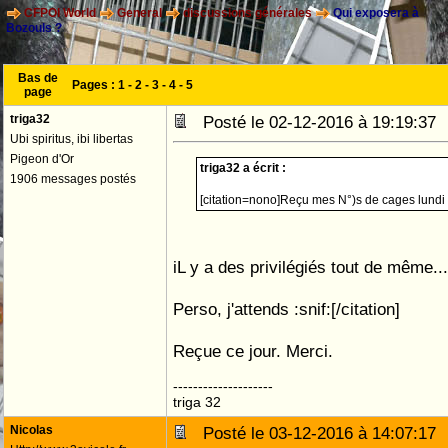
CFPOI World
General
discussions générales
Qui exposera à
Bozouls ?
Bas de
Pages :
1
-
2
-
3
-
4
-
5
page
triga32
Posté le 02-12-2016 à 19:19:3
Ubi spiritus, ibi libertas
Pigeon d'Or
triga32 a écrit :
1906 messages postés
[citation=nono]Reçu mes N°)s de cages lundi 
iL y a des privilégiés tout de même..
Perso, j'attends :snif:[/citation]
Reçue ce jour. Merci.
--------------------
triga 32
Nicolas
Posté le 03-12-2016 à 14:07:1