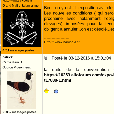
Http://www.3avicole.fr
Grand Maitre Italianissime
Bon...on y est ! L'exposition avicol
Les nouvelles conditions ( qui seron
prochaine avec notamment l'obli
élevages) imposées pour la tenu
obligent a annuler...on est désolé...
--------------------
Http:// www.3avicole.fr
4711 messages postés
patrick
Posté le 03-12-2016 à 15:01:0
Carpe diem ! !
Gourou Pigeonneux
la suite de la conversation
https://10253.alloforum.com/expo
t17888-1.html
..
--------------------
21057 messages postés