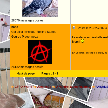
28570 messages postés
nono
Posté le 28-02-2007 à
Get off of my cloud! Rolling Stones
Gourou Pigeonneux
Le male faisan isabelle rest
Merci!
--------------------
En volières, en cage d'expo, au n
24132 messages postés
Haut de page
Pages :
1
-
2
CFPOI World
Annonces
A Vendre, à donner, etc ...
FAISAN