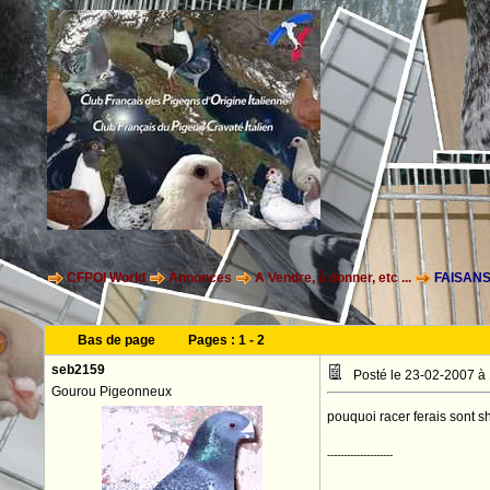
CFPOI World
Annonces
A Vendre, à donner, etc ...
FAISAN
Bas de page
Pages :
1
-
2
seb2159
Posté le 23-02-2007 à
Gourou Pigeonneux
pouquoi racer ferais sont 
--------------------