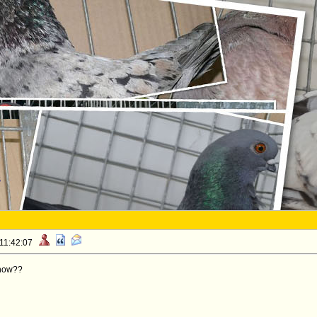
S
 11:42:07
show??