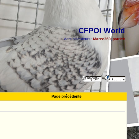
CFPOI World
Administrateurs :
Marco260
,
patrick
Page précédente