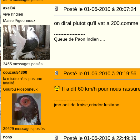
axel34
Posté le 01-06-2010 à 20:07:2
vive l'indien
Maitre Pigeonneux
on dirai plutot qu'il vat a 200,comme 
--------------------
Queue de Paon Indien ....
3455 messages postés
coucou54300
Posté le 01-06-2010 à 20:19:5
la misére n'est pas une
fatalité
Il a dit 60 km/h pour nous rassur
Gourou Pigeonneux
--------------------
jmo oeil de fraise,criador lusitano
39629 messages postés
nono
Posté le 01-06-2010 à 22:49:1