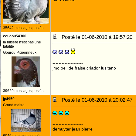
35642 messages postés
coucou54300
Posté le 01-06-2010 à 19:57:2
la misére n'est pas une
fatalité
Gourou Pigeonneux
--------------------
jmo oeil de fraise,criador lusitano
39629 messages postés
jp4959
Posté le 01-06-2010 à 20:02:4
Grand maitre
--------------------
demuyter jean pierre
6046 messages postés