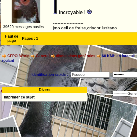
incroyable !
--------------------
39629 messages postés
jmo oeil de fraise,criador lusitano
Haut de
Pages :
1
page
CFPOI World
General
discussions générales
60 KMH en fauteuil
roulant
Identification rapide :
Divers
Imprimer ce sujet