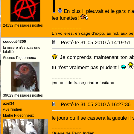
En plus il pleuvait et le gars n
les lunettes!
24132 messages postés
--------------------
En volières, en cage d'expo, au nid, aux peti
coucou54300
Posté le 31-05-2010 à 14:19:5
la misére n'est pas une
fatalité
Je comprends maintenant ton ab
Gourou Pigeonneux
tu n'est vraiment pas prudent !
--------------------
jmo oeil de fraise,criador lusitano
39629 messages postés
axel34
Posté le 31-05-2010 à 16:27:3
vive l'indien
Maitre Pigeonneux
le jours ou il se cassera la gueule il
--------------------
Queue de Paon Indien ....