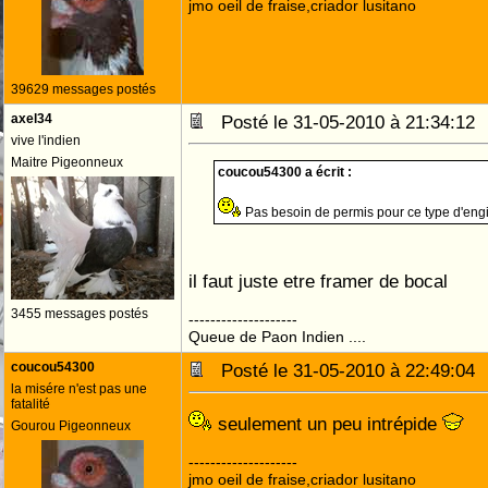
jmo oeil de fraise,criador lusitano
39629 messages postés
axel34
Posté le 31-05-2010 à 21:34:1
vive l'indien
Maitre Pigeonneux
coucou54300 a écrit :
Pas besoin de permis pour ce type d'eng
il faut juste etre framer de bocal
3455 messages postés
--------------------
Queue de Paon Indien ....
coucou54300
Posté le 31-05-2010 à 22:49:0
la misére n'est pas une
fatalité
seulement un peu intrépide
Gourou Pigeonneux
--------------------
jmo oeil de fraise,criador lusitano