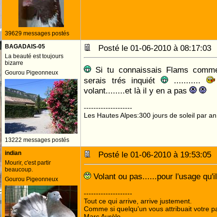
39629 messages postés
BAGADAIS-05
Posté le 01-06-2010 à 08:17:0
La beauté est toujours
bizarre
Si tu connaissais Flams comme 
Gourou Pigeonneux
serais trés inquiét
...........
volant........et là il y en a pas
--------------------
Les Hautes Alpes:300 jours de soleil par an
13222 messages postés
indian
Posté le 01-06-2010 à 19:53:0
Mourir, c'est partir
beaucoup.
Volant ou pas......pour l'usage qu'il
Gourou Pigeonneux
--------------------
Tout ce qui arrive, arrive justement.
Comme si quelqu'un vous attribuait votre pa
Marc Aurèle