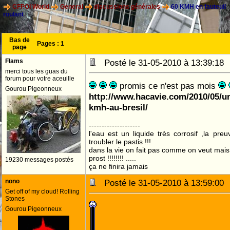
CFPOI World
General
discussions générales
60 KMH en fauteuil
roulant
Bas de
Pages :
1
page
Flams
Posté le 31-05-2010 à 13:39:1
merci tous les guas du
forum pour votre aceuille
promis ce n'est pas mois
Gourou Pigeonneux
http://www.hacavie.com/2010/05/un
kmh-au-bresil/
--------------------
l'eau est un liquide très corrosif ,la pre
troubler le pastis !!!
dans la vie on fait pas comme on veut mai
prost !!!!!!!! .....
19230 messages postés
ça ne finira jamais
nono
Posté le 31-05-2010 à 13:59:0
Get off of my cloud! Rolling
Stones
Gourou Pigeonneux