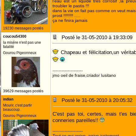
l'eau est un liquide très corrosif ,la pre
troubler le pastis !!!
dans la vie on fait pas comme on veut mai
prost !!!!!!!! .....
ça ne finira jamais
19230 messages postés
coucou54300
Posté le 31-05-2010 à 19:33:0
la misére n'est pas une
fatalité
Chapeau et félicitation,un vérita
Gourou Pigeonneux
--------------------
jmo oeil de fraise,criador lusitano
39629 messages postés
indian
Posté le 31-05-2010 à 20:05:3
Mourir, c'est partir
beaucoup.
C'est pas toi, certes, mais t'es b
Gourou Pigeonneux
conneries pareilles!!
--------------------
Tout ce qui arrive, arrive justement.