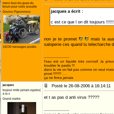
merci tous les guas du
forum pour votre aceuille
jacques a écrit :
Gourou Pigeonneux
c est ce que l on dit toujours !!!!!!
non je te promet
mais la aus
saloperie ces quand tu telecharche d
19230 messages postés
--------------------
l'eau est un liquide très corrosif ,la pre
troubler le pastis !!!
dans la vie on fait pas comme on veut mai
prost !!!!!!!! .....
ça ne finira jamais
jacques
Posté le 26-08-2006 à 16:14:1
toujour imite jamais egales(
a la s
et t as pas d anti virus ?????
Grand maitre
--------------------