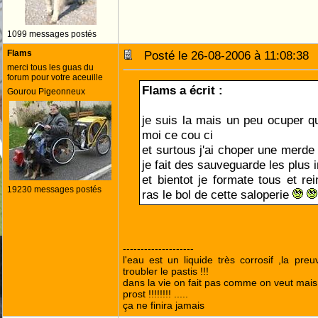
1099 messages postés
Flams
Posté le 26-08-2006 à 11:08:3
merci tous les guas du
forum pour votre aceuille
Flams a écrit :
Gourou Pigeonneux
je suis la mais un peu ocuper q
moi ce cou ci
et surtous j'ai choper une merde
je fait des sauveguarde les plus
et bientot je formate tous et rei
19230 messages postés
ras le bol de cette saloperie
--------------------
l'eau est un liquide très corrosif ,la pre
troubler le pastis !!!
dans la vie on fait pas comme on veut mai
prost !!!!!!!! .....
ça ne finira jamais