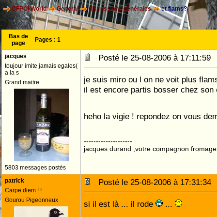
CFPOI World
General
discussions générales
et flams?
Bas de
Pages :
1
page
jacques
Posté le 25-08-2006 à 17:11:5
toujour imite jamais egales(
a la s
je suis miro ou l on ne voit plus flam
Grand maitre
il est encore partis bosser chez son
heho la vigie ! repondez on vous de
--------------------
jacques durand ,votre compagnon fromage
5803 messages postés
patrick
Posté le 25-08-2006 à 17:31:3
Carpe diem ! !
Gourou Pigeonneux
si il est là ... il rode
...