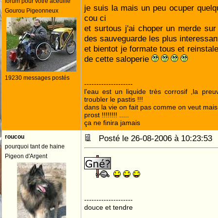
forum pour votre aceuille
je suis la mais un peu ocuper quel
Gourou Pigeonneux
cou ci
et surtous j'ai choper un merde sur 
des sauveguarde les plus interessa
et bientot je formate tous et reinstale
de cette saloperie
19230 messages postés
--------------------
l'eau est un liquide très corrosif ,la pre
troubler le pastis !!!
dans la vie on fait pas comme on veut mai
prost !!!!!!!! .....
ça ne finira jamais
roucou
Posté le 26-08-2006 à 10:23:5
pourquoi tant de haine
Pigeon d'Argent
--------------------
douce et tendre