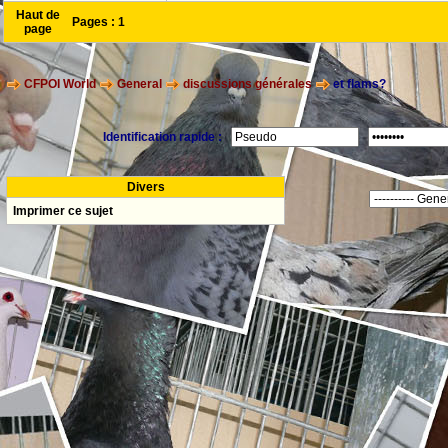
Haut de
Pages :
1
page
CFPOI World
General
discussions générales
et flams?
Identification rapide :
Divers
Imprimer ce sujet