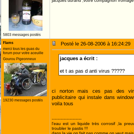
jacques durand ,votre compagnon fromage
5803 messages postés
Flams
Posté le 26-08-2006 à 16:24:2
merci tous les guas du
forum pour votre aceuille
jacques a écrit :
Gourou Pigeonneux
et t as pas d anti virus ?????
ci norton mais ces pas des vir
publicitaire qui instale dans window
19230 messages postés
voila tous
--------------------
l'eau est un liquide très corrosif ,la pre
troubler le pastis !!!
dans la vie on fait pas comme on veut mai