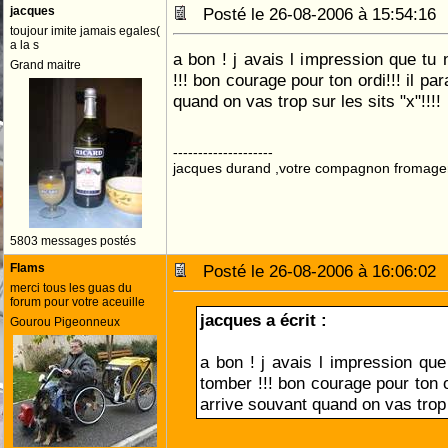
jacques
Posté le 26-08-2006 à 15:54:1
toujour imite jamais egales(
a la s
a bon ! j avais l impression que tu 
Grand maitre
!!! bon courage pour ton ordi!!! il pa
quand on vas trop sur les sits "x"!!!!
--------------------
jacques durand ,votre compagnon fromage
5803 messages postés
Flams
Posté le 26-08-2006 à 16:06:0
merci tous les guas du
forum pour votre aceuille
jacques a écrit :
Gourou Pigeonneux
a bon ! j avais l impression que
tomber !!! bon courage pour ton or
arrive souvant quand on vas trop s