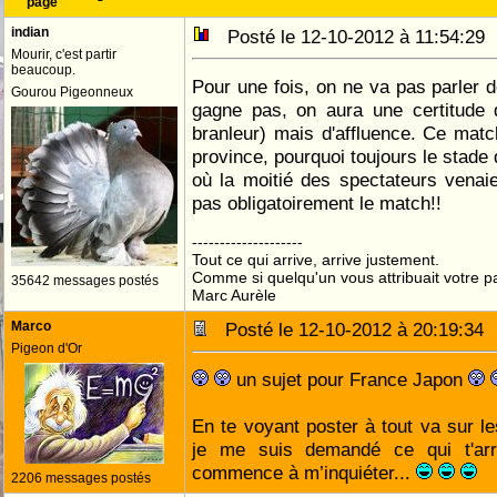
page
indian
Posté le 12-10-2012 à 11:54:2
Mourir, c'est partir
beaucoup.
Pour une fois, on ne va pas parler d
Gourou Pigeonneux
gagne pas, on aura une certitude
branleur) mais d'affluence. Ce match
province, pourquoi toujours le stade
où la moitié des spectateurs venaie
pas obligatoirement le match!!
--------------------
Tout ce qui arrive, arrive justement.
Comme si quelqu'un vous attribuait votre pa
35642 messages postés
Marc Aurèle
Marco
Posté le 12-10-2012 à 20:19:3
Pigeon d'Or
un sujet pour France Japon
En te voyant poster à tout va sur le
je me suis demandé ce qui t'arri
commence à m’inquiéter...
2206 messages postés