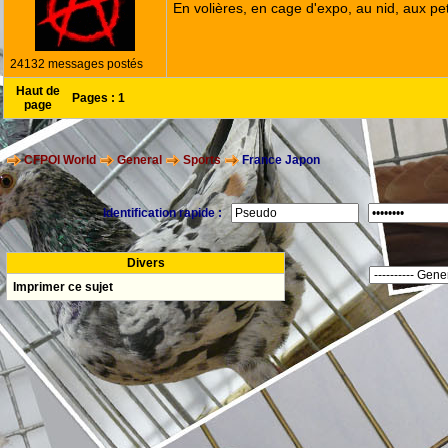
En volières, en cage d'expo, au nid, aux peti
24132 messages postés
Haut de
Pages :
1
page
CFPOI World
General
Sports
France Japon
Identification rapide :
Divers
Imprimer ce sujet