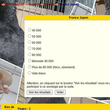
CFPOI World
General
Sports
France Japon
France Japon
40 000
50 000
60 000
70 000
80 000
Moinsde 40 000
Plus de 80 000 (Nico, sûrement)
Vote blanc
Attention, en cliquant sur le bouton "Voir les résultats" vous ne
participer à ce sondage par la suite.
Bas de
Pages :
1