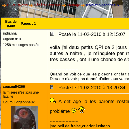
CFPOI World
Général Pigeons
Elevage
froid et pigeonneaux
Bas de
Pages :
1
page
indianna
Posté le 11-02-2010 à 12:15:0
Pigeon d'Or
1258 messages postés
voila j'ai deux petits QPI de 2 jour
autres a naitre , je m'inquiete par 
tres basses , ont il une chance de s'e
--------------------
Quand on voit ce que les pigeons ont fait s
Dieu de n'avoir pas donné d'ailes aux vach
coucou54300
Posté le 11-02-2010 à 13:20:3
la misére n'est pas une
fatalité
A cet age la les parents rest
Gourou Pigeonneux
probléme
--------------------
jmo oeil de fraise,criador lusitano