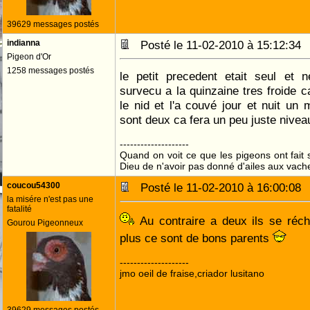
39629 messages postés
indianna
Posté le 11-02-2010 à 15:12:3
Pigeon d'Or
1258 messages postés
le petit precedent etait seul et 
survecu a la quinzaine tres froide c
le nid et l'a couvé jour et nuit un 
sont deux ca fera un peu juste nivea
--------------------
Quand on voit ce que les pigeons ont fait s
Dieu de n'avoir pas donné d'ailes aux vach
coucou54300
Posté le 11-02-2010 à 16:00:0
la misére n'est pas une
fatalité
Au contraire a deux ils se réch
Gourou Pigeonneux
plus ce sont de bons parents
--------------------
jmo oeil de fraise,criador lusitano