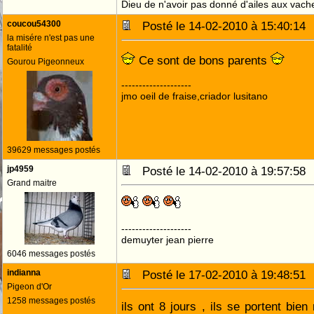
Dieu de n'avoir pas donné d'ailes aux vach
coucou54300
Posté le 14-02-2010 à 15:40:1
la misére n'est pas une
fatalité
Ce sont de bons parents
Gourou Pigeonneux
--------------------
jmo oeil de fraise,criador lusitano
39629 messages postés
jp4959
Posté le 14-02-2010 à 19:57:5
Grand maitre
--------------------
demuyter jean pierre
6046 messages postés
indianna
Posté le 17-02-2010 à 19:48:5
Pigeon d'Or
1258 messages postés
ils ont 8 jours , ils se portent bie