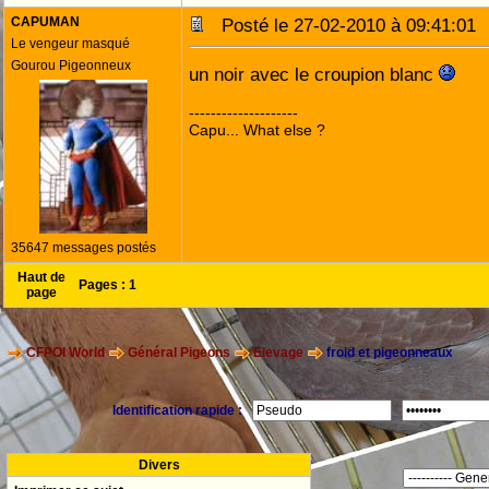
CAPUMAN
Posté le 27-02-2010 à 09:41:0
Le vengeur masqué
Gourou Pigeonneux
un noir avec le croupion blanc
--------------------
Capu... What else ?
35647 messages postés
Haut de
Pages :
1
page
CFPOI World
Général Pigeons
Elevage
froid et pigeonneaux
Identification rapide :
Divers