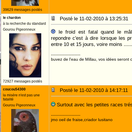
39629 messages postés
le chardon
Posté le 11-02-2010 à 13:25:3
à la recherche du standard
Gourou Pigeonneux
le froid est fatal quand le mâ
repondre c'est à dire lorsque les 
entre 10 et 15 jours, voire moins .....
--------------------
buvez de l'eau de Millau, vos idées seront c
72927 messages postés
coucou54300
Posté le 11-02-2010 à 14:17:1
la misére n'est pas une
fatalité
Surtout avec les petites races tré
Gourou Pigeonneux
--------------------
jmo oeil de fraise,criador lusitano