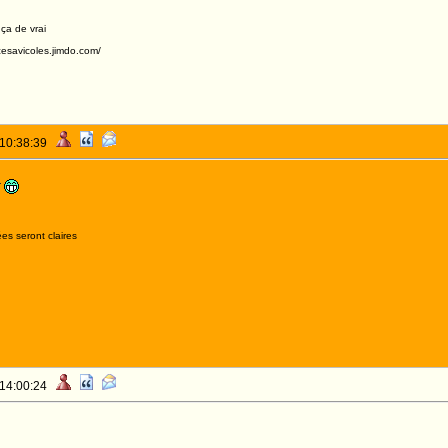
 ça de vrai
acesavicoles.jimdo.com/
 10:38:39
es seront claires
 14:00:24