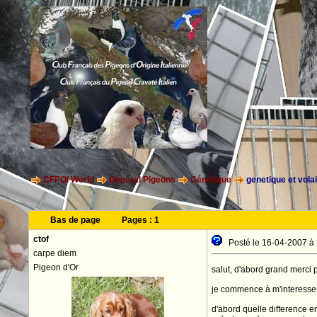
CFPOI World
Général Pigeons
Génétique
genetique et volai
Bas de page
Pages :
1
ctof
Posté le 16-04-2007 à
carpe diem
Pigeon d'Or
salut, d'abord grand merci 
je commence à m'interesser à
d'abord quelle difference en