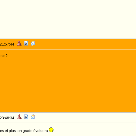
 21:57:44
iste?
 23:48:34
es et plus ton grade évoluera