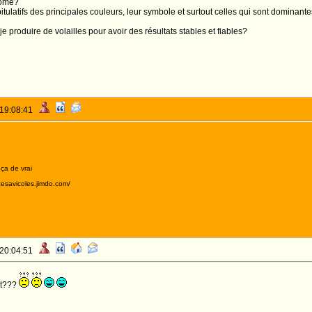
some?
pitulatifs des principales couleurs, leur symbole et surtout celles qui sont domina
je produire de volailles pour avoir des résultats stables et fiables?
 19:08:41
 ça de vrai
acesavicoles.jimdo.com/
 20:04:51
et???