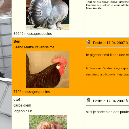
Tout ce qui arrive, arrive justeme
Comme si quelqu'un vous attribua
Marc Aurèle
35642 messages postés
Ben
Posté le 17-04-2007 à
Grand Maitre Italianissime
le pigeon n'est-il pas une v
--------------------
le Tambour d'arabie, il n'y a que
site photo à découvrir : http://r
7798 messages postés
ctof
Posté le 17-04-2007 à
carpe diem
Pigeon d'Or
si si je parle bien des poule