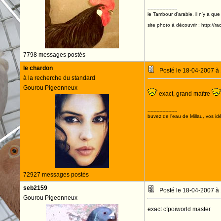
--------------------
le Tambour d'arabie, il n'y a que
site photo à découvrir : http://r
7798 messages postés
le chardon
Posté le 18-04-2007 à
à la recherche du standard
Gourou Pigeonneux
exact, grand maître
--------------------
buvez de l'eau de Millau, vos idé
72927 messages postés
seb2159
Posté le 18-04-2007 à
Gourou Pigeonneux
exact cfpoiworld master