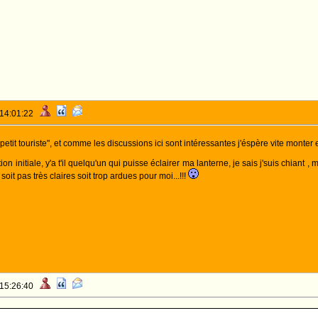
 14:01:22
etit touriste", et comme les discussions ici sont intéressantes j'éspère vite monter 
on initiale, y'a t'il quelqu'un qui puisse éclairer ma lanterne, je sais j'suis chiant
 soit pas très claires soit trop ardues pour moi...!!!
 15:26:40