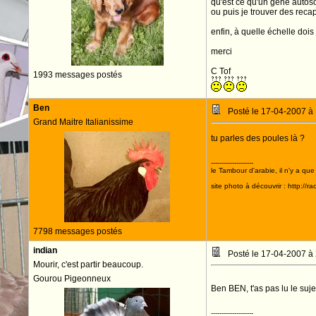
qu'est ce qu'un gene auto
ou puis je trouver des reca
enfin, à quelle échelle dois 
merci
C Tof
1993 messages postés
Ben
Posté le 17-04-2007 à
Grand Maitre Italianissime
tu parles des poules là ?
--------------------
le Tambour d'arabie, il n'y a que
site photo à découvrir : http://r
7798 messages postés
indian
Posté le 17-04-2007 à
Mourir, c'est partir beaucoup.
Gourou Pigeonneux
Ben BEN, t'as pas lu le suj
--------------------