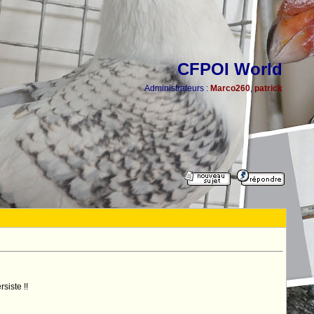
CFPOI World
Administrateurs :
Marco260
,
patrick
siste !!