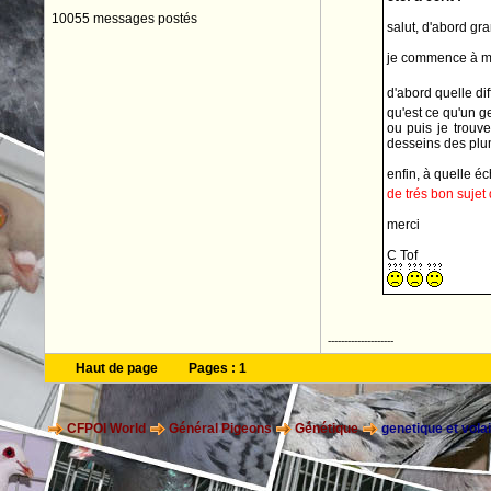
10055 messages postés
salut, d'abord gr
je commence à m'in
d'abord quelle di
qu'est ce qu'un 
ou puis je trouv
desseins des plu
enfin, à quelle éc
de trés bon sujet 
merci
C Tof
--------------------
Haut de page
Pages :
1
CFPOI World
Général Pigeons
Génétique
genetique et volai