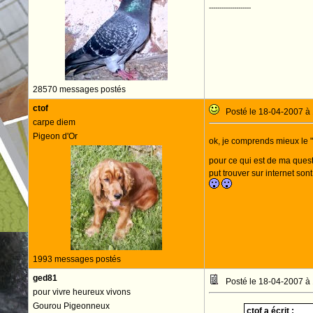
--------------------
28570 messages postés
ctof
Posté le 18-04-2007 à
carpe diem
Pigeon d'Or
ok, je comprends mieux le "p
pour ce qui est de ma questi
put trouver sur internet sont
1993 messages postés
ged81
Posté le 18-04-2007 à
pour vivre heureux vivons
Gourou Pigeonneux
ctof a écrit :