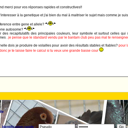
and merci pour vos réponses rapides et constructives!!
teresser à la genetique et j'ai bien du mal à maitriser le sujet mais comme je suis te
fference entre gene et allele?
gene autosome?
er des recapitulatifs des principales couleurs, leur symbole et surtout celles q
mes .
je pense que le standard vendu par le bantam club peu pas mal te renseigne
helle dois je produire de volailles pour avoir des résultats stables et fiables?
pour 
donc je te laisse faire le calcul si tu veux une grande basse cour
lle
Identification rapide :