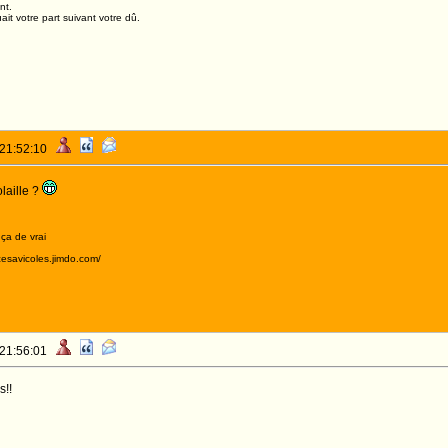
nt.
it votre part suivant votre dû.
 21:52:10
olaille ?
 ça de vrai
acesavicoles.jimdo.com/
 21:56:01
s!!