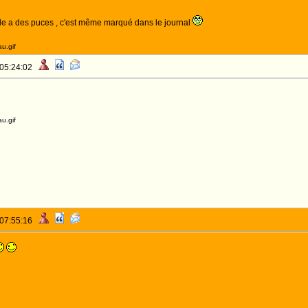
elle a des puces , c'est même marqué dans le journal
u.gif
 05:24:02
u.gif
 07:55:16