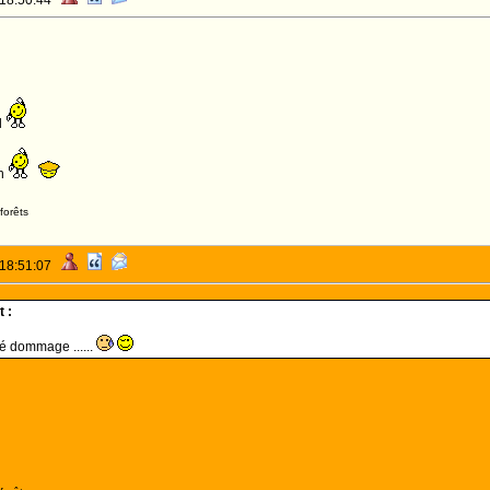
 18:50:44
l
en
forêts
 18:51:07
 :
té dommage ......