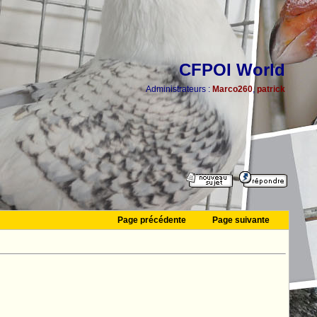
CFPOI World
Administrateurs :
Marco260
,
patrick
Page précédente
Page suivante