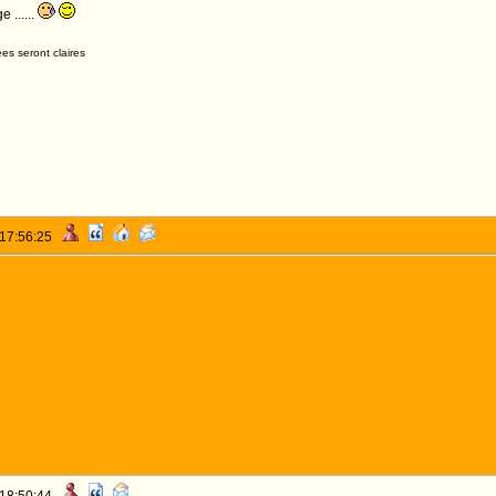
 ......
es seront claires
 17:56:25