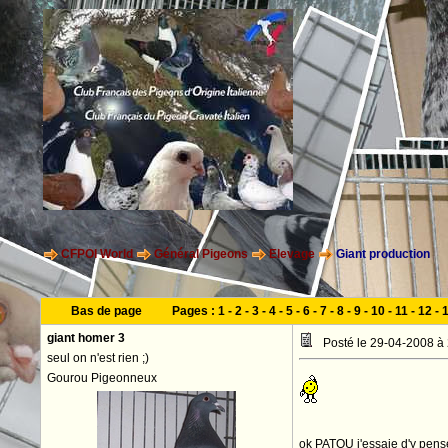
CFPOI World
Général Pigeons
Elevage
Giant production
Bas de page
Pages :
1
-
2
-
3
-
4
-
5
-
6
-
7
-
8
-
9
-
10
-
11
-
12
-
giant homer 3
Posté le 29-04-2008 à
seul on n'est rien ;)
Gourou Pigeonneux
ok PATOU j'essaie d'y pens