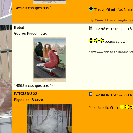
14593 messages postés
T'as vu Giant , t'as fem
--------------------
http://www.abload.de/img/lisa2ea
Robot
Posté le 07-05-2008 à
Gourou Pigeonneux
beaux sujets
--------------------
http://www.abload.de/img/lisa2ea
14593 messages postés
PATOU DU 22
Posté le 07-05-2008 à
Pigeon de Bronze
Jolie femelle Giant