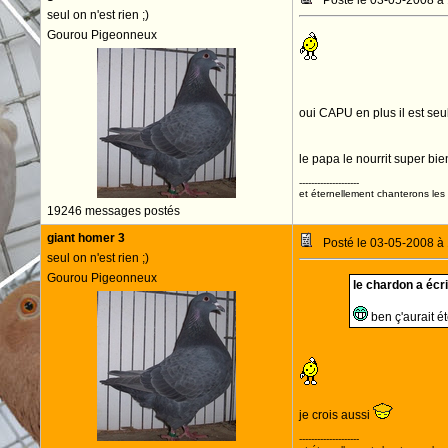
Posté le 03-05-2008 à
seul on n'est rien ;)
Gourou Pigeonneux
oui CAPU en plus il est seu
le papa le nourrit super bi
--------------------
et éternellement chanterons les 
19246 messages postés
giant homer 3
Posté le 03-05-2008 à
seul on n'est rien ;)
Gourou Pigeonneux
le chardon a écrit
ben ç'aurait é
je crois aussi
--------------------