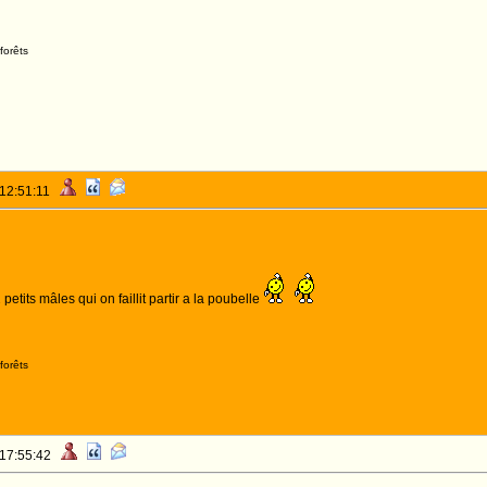
forêts
 12:51:11
petits mâles qui on faillit partir a la poubelle
forêts
 17:55:42