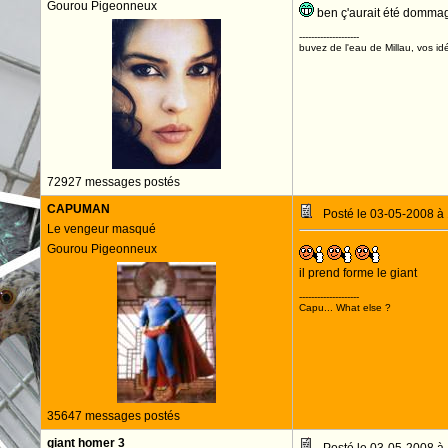
Gourou Pigeonneux
ben ç'aurait été dommage
--------------------
buvez de l'eau de Millau, vos idé
72927 messages postés
CAPUMAN
Posté le 03-05-2008 à
Le vengeur masqué
Gourou Pigeonneux
il prend forme le giant
--------------------
Capu... What else ?
35647 messages postés
giant homer 3