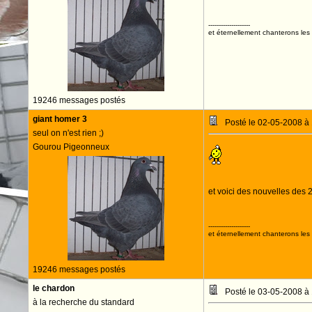
--------------------
et éternellement chanterons les 
19246 messages postés
giant homer 3
Posté le 02-05-2008 à
seul on n'est rien ;)
Gourou Pigeonneux
et voici des nouvelles des 2 
--------------------
et éternellement chanterons les 
19246 messages postés
le chardon
Posté le 03-05-2008 à
à la recherche du standard