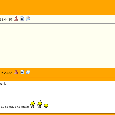
 23:44:30
 05:23:32
crit :
s au sevrage ce matin