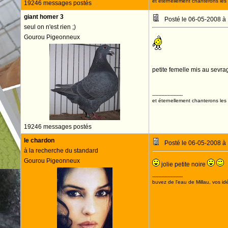
et éternellement chanterons les 
19246 messages postés
giant homer 3
Posté le 06-05-2008 à
seul on n'est rien ;)
Gourou Pigeonneux
petite femelle mis au sevr
--------------------
et éternellement chanterons les 
19246 messages postés
le chardon
Posté le 06-05-2008 à
à la recherche du standard
Gourou Pigeonneux
jolie petite noire
--------------------
buvez de l'eau de Millau, vos idé