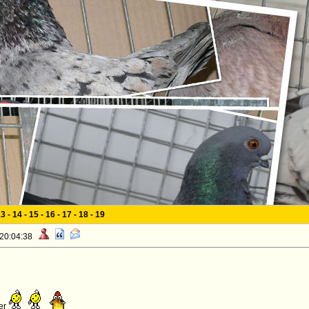
13
-
14
-
15
-
16
-
17
-
18
-
19
 20:04:38
er