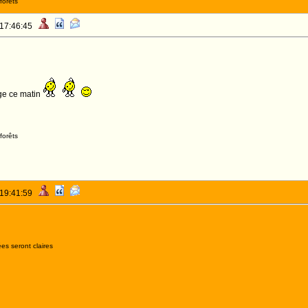
forêts
 17:46:45
age ce matin
forêts
 19:41:59
es seront claires