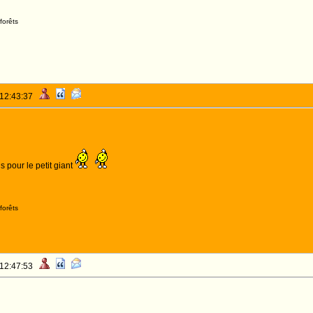
forêts
 12:43:37
 pour le petit giant
forêts
 12:47:53