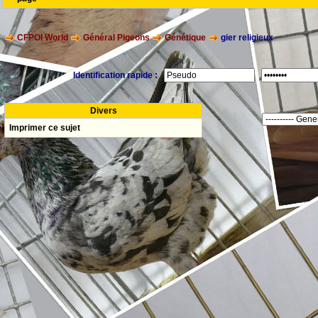
CFPOI World
Général Pigeons
Génétique
gier religieux
Identification rapide :
Divers
Imprimer ce sujet