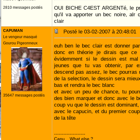
OUI BICHE C4EST ARGENTé, le pro
2810 messages postés
qu'il va apporter un bec noire, alr 
clair
CAPUMAN
Posté le 03-02-2007 à 20:48:0
Le vengeur masqué
Gourou Pigeonneux
euh ben le bec clair est donner par
donc en théorie je dirais que ce 
évidemment si le dessin est mal 
jeunes que tu vas obtenir, par 
descend pas assez, le bec pourras 
de la selection, le dessin sera mieu
bas et rendra le bec blanc
et avec un peu de chance, tu pourr
35647 messages postés
des bien marquer et donc avec le be
coup vu que le dessin est dominant, j
avec le capucin, et du premier coup
de la tête
--------------------
Capu... What else ?