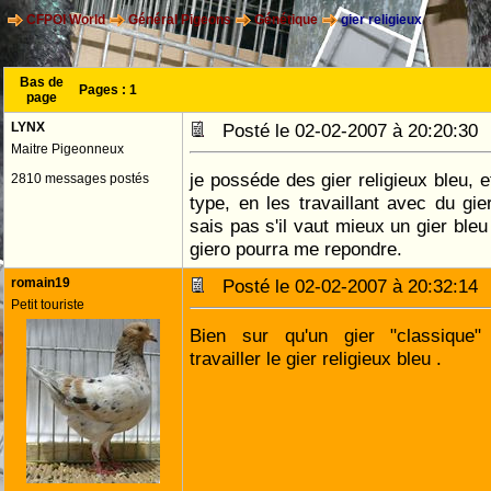
CFPOI World
Général Pigeons
Génétique
gier religieux
Bas de
Pages :
1
page
LYNX
Posté le 02-02-2007 à 20:20:3
Maitre Pigeonneux
je posséde des gier religieux bleu, et
2810 messages postés
type, en les travaillant avec du gie
sais pas s'il vaut mieux un gier ble
giero pourra me repondre.
romain19
Posté le 02-02-2007 à 20:32:1
Petit touriste
Bien sur qu'un gier "classique"
travailler le gier religieux bleu .