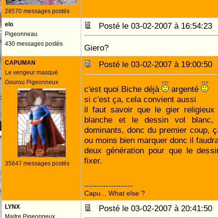
28570 messages postés
elo
Posté le 03-02-2007 à 16:54:2
Pigeonneau
430 messages postés
Giero?
CAPUMAN
Posté le 03-02-2007 à 19:00:5
Le vengeur masqué
Gourou Pigeonneux
c'est quoi Biche déjà
argenté
si c'est ça, cela convient aussi
il faut savoir que le gier religieu
blanche et le dessin vol blanc,
dominants, donc du premier coup, ça 
ou moins bien marquer donc il faud
deux génération pour que le dessi
fixer.
35647 messages postés
--------------------
Capu... What else ?
LYNX
Posté le 03-02-2007 à 20:41:5
Maitre Pigeonneux