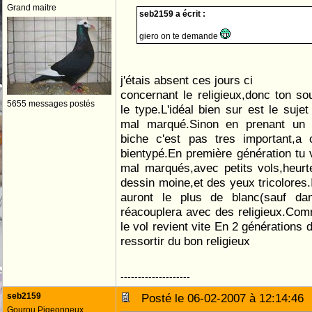
Grand maitre
seb2159 a écrit :
giero on te demande
j'étais absent ces jours ci
concernant le religieux,donc ton sou
5655 messages postés
le type.L'idéal bien sur est le suje
mal marqué.Sinon en prenant un g
biche c'est pas tres important,a c
bientypé.En première génération tu v
mal marqués,avec petits vols,heurt
dessin moine,et des yeux tricolores.
auront le plus de blanc(sauf da
réacouplera avec des religieux.Com
le vol revient vite En 2 générations 
ressortir du bon religieux
--------------------
seb2159
Posté le 06-02-2007 à 12:14:4
Gourou Pigeonneux