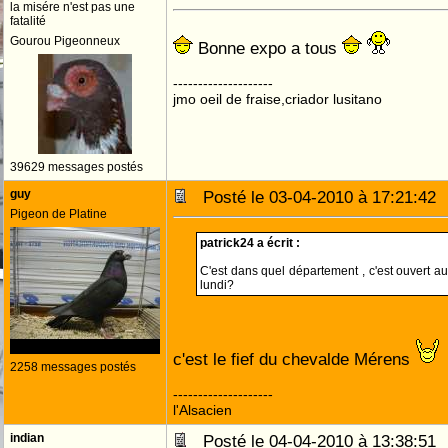
la misére n'est pas une
fatalité
Gourou Pigeonneux
Bonne expo a tous
--------------------
jmo oeil de fraise,criador lusitano
39629 messages postés
guy
Posté le 03-04-2010 à 17:21:4
Pigeon de Platine
patrick24 a écrit :
C'est dans quel département , c'est ouvert a
lundi?
c'est le fief du chevalde Mérens
2258 messages postés
--------------------
l'Alsacien
indian
Posté le 04-04-2010 à 13:38:5