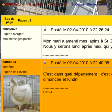
CFPOI World
Expositions
Calendrier
St Girons - We de Paques
Bas de
Pages :
1
page
bunnylove
Posté le 02-04-2010 à 22:26:2
Pigeon d'Argent
798 messages postés
Mon mari a amené mes lapins à St G
Nous y serons lundi après midi, qui 
--------------------
patrick24
Posté le 02-04-2010 à 22:40:0
Modéna
Pigeon de Platine
C'est dans quel département , c'est 
dimanche et lundi?
--------------------
Pat24