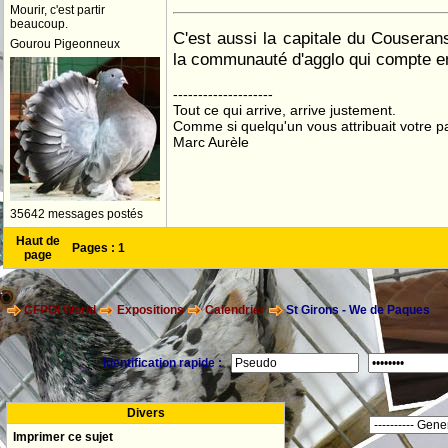
Mourir, c'est partir
beaucoup.
C'est aussi la capitale du Couserans 
Gourou Pigeonneux
la communauté d'agglo qui compte en
--------------------
Tout ce qui arrive, arrive justement.
Comme si quelqu'un vous attribuait votre pa
Marc Aurèle
35642 messages postés
Haut de
Pages :
1
page
CFPOI World
Expositions
Calendrier
St Girons - We de Paques
Identification rapide :
Divers
Imprimer ce sujet