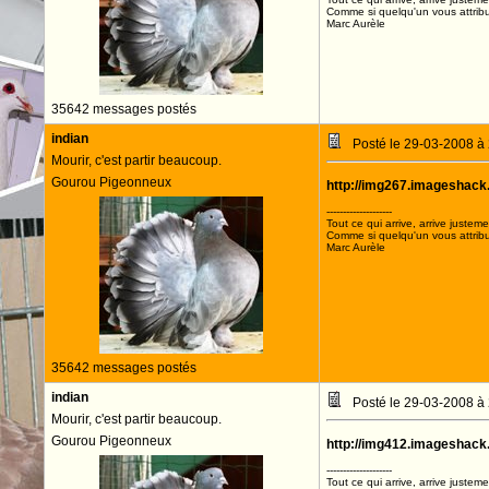
Comme si quelqu'un vous attribua
Marc Aurèle
35642 messages postés
indian
Posté le 29-03-2008 à
Mourir, c'est partir beaucoup.
Gourou Pigeonneux
http://img267.imageshack
--------------------
Tout ce qui arrive, arrive justeme
Comme si quelqu'un vous attribua
Marc Aurèle
35642 messages postés
indian
Posté le 29-03-2008 à
Mourir, c'est partir beaucoup.
Gourou Pigeonneux
http://img412.imageshack
--------------------
Tout ce qui arrive, arrive justeme