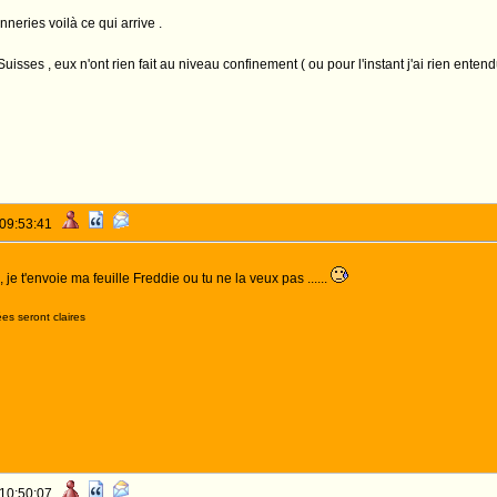
nneries voilà ce qui arrive .
isses , eux n'ont rien fait au niveau confinement ( ou pour l'instant j'ai rien entend
 09:53:41
, je t'envoie ma feuille Freddie ou tu ne la veux pas ......
es seront claires
 10:50:07