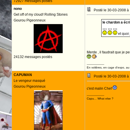
72927 messages postés
nono
Posté le 30-03-2008 à
Get off of my cloud! Rolling Stones
Gourou Pigeonneux
le chardon a écrit
et quoi 
Merde , il faudrait que je p
24132 messages postés
--------------------
En volières, en cage d'expo, au n
CAPUMAN
Posté le 30-03-2008 à
Le vengeur masqué
Gourou Pigeonneux
c'est malin Chef
--------------------
Capu... What else ?