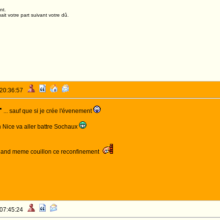
nt.
it votre part suivant votre dû.
 20:36:57
... sauf que si je crée l'évenement
 Nice va aller battre Sochaux
quand meme couillon ce reconfinement
 07:45:24