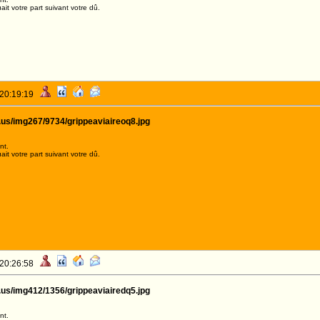
it votre part suivant votre dû.
 20:19:19
.us/img267/9734/grippeaviaireoq8.jpg
nt.
it votre part suivant votre dû.
 20:26:58
.us/img412/1356/grippeaviairedq5.jpg
nt.