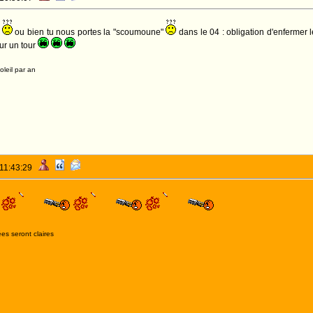
,
ou bien tu nous portes la "scoumoune"
dans le 04 : obligation d'enferme
ur un tour
leil par an
 11:43:29
es seront claires