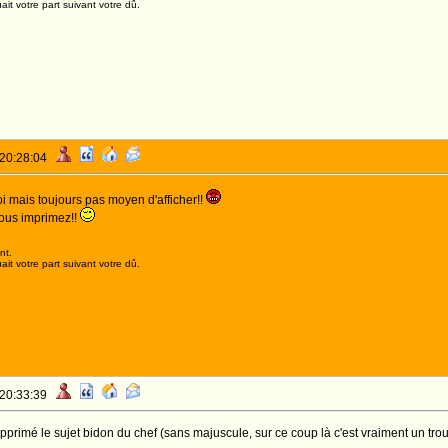
it votre part suivant votre dû.
 20:28:04
i mais toujours pas moyen d'afficher!!
vous imprimez!!
nt.
it votre part suivant votre dû.
 20:33:39
upprimé le sujet bidon du chef (sans majuscule, sur ce coup là c'est vraiment un trou 