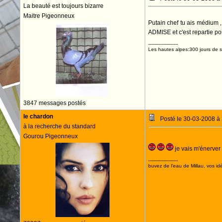
La beauté est toujours bizarre
Maitre Pigeonneux
Putain chef tu ais médium 
ADMISE et c'est repartie po
--------------------
Les hautes alpes:300 jours de so
3847 messages postés
le chardon
Posté le 30-03-2008 à
à la recherche du standard
Gourou Pigeonneux
je vais m'énerver
--------------------
buvez de l'eau de Millau, vos idé