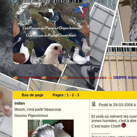
CFPOI World
General
discussions générales
GRIPPE AVIA
Bas de page
Pages :
1
-
2
-
3
indian
Posté le 29-03-2008 à
Mourir, c'est partir beaucoup.
Gourou Pigeonneux
Et voilà où mènent les conn
zones humides, c'est à dir
C'est malin Chef!!
--------------------
Tout ce qui arrive, arrive justeme