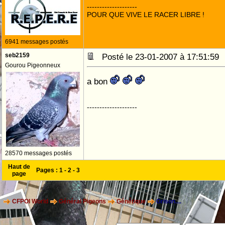
--------------------
POUR QUE VIVE LE RACER LIBRE !
6941 messages postés
seb2159
Posté le 23-01-2007 à 17:51:5
Gourou Pigeonneux
a bon
--------------------
28570 messages postés
Haut de
Pages :
1
-
2
-
3
page
CFPOI World
Général Pigeons
Génétique
Grison....