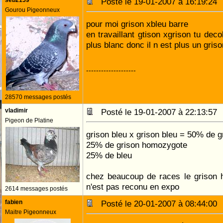
seb2159
Posté le 19-01-2007 à 16:19:2
Gourou Pigeonneux
pour moi grison xbleu barre
en travaillant gtison xgrison tu deco
plus blanc donc il n est plus un griso
--------------------
28570 messages postés
vladimir
Posté le 19-01-2007 à 22:13:5
Pigeon de Platine
grison bleu x grison bleu = 50% de g
25% de grison homozygote
25% de bleu
chez beaucoup de races le grison 
n'est pas reconu en expo
2614 messages postés
fabien
Posté le 20-01-2007 à 08:44:0
Maitre Pigeonneux