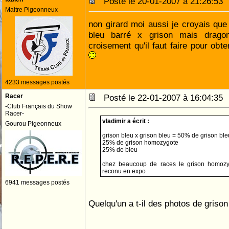
Posté le 20-01-2007 à 21:26:5
Maitre Pigeonneux
non girard moi aussi je croyais que 
bleu barré x grison mais drago
croisement qu'il faut faire pour obt
4233 messages postés
Racer
Posté le 22-01-2007 à 16:04:3
-Club Français du Show
Racer-
vladimir a écrit :
Gourou Pigeonneux
grison bleu x grison bleu = 50% de grison ble
25% de grison homozygote
25% de bleu
chez beaucoup de races le grison homozyg
reconu en expo
6941 messages postés
Quelqu'un a t-il des photos de gris