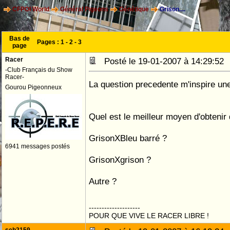
CFPOI World
Général Pigeons
Génétique
Grison....
Bas de
Pages :
1
-
2
-
3
page
Racer
Posté le 19-01-2007 à 14:29:5
-Club Français du Show
Racer-
La question precedente m'inspire une
Gourou Pigeonneux
Quel est le meilleur moyen d'obtenir 
GrisonXBleu barré ?
6941 messages postés
GrisonXgrison ?
Autre ?
--------------------
POUR QUE VIVE LE RACER LIBRE !