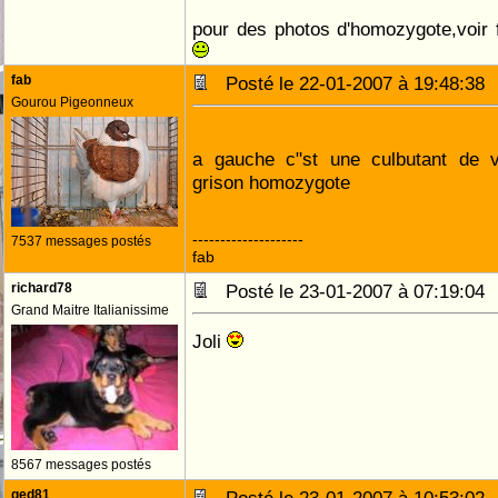
pour des photos d'homozygote,voir 
fab
Posté le 22-01-2007 à 19:48:3
Gourou Pigeonneux
a gauche c"st une culbutant de 
grison homozygote
--------------------
7537 messages postés
fab
richard78
Posté le 23-01-2007 à 07:19:0
Grand Maitre Italianissime
Joli
8567 messages postés
ged81