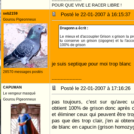
--------------------
POUR QUE VIVE LE RACER LIBRE !
seb2159
Posté le 22-01-2007 à 16:15:3
Gourou Pigeonneux
Dragonn a écrit :
Le mieux et d'accoupler Grison x grison la 
tu conserve un grison (cigogne) et tu l'acc
100% de grison
je suis septique pour moi trop blanc
28570 messages postés
--------------------
CAPUMAN
Posté le 22-01-2007 à 17:16:2
Le vengeur masqué
Gourou Pigeonneux
pas toujours, c'est sur qu'avec 
obtient 100% de grison donc après o
et éliminer ceux qui peuvent être tro
pas que des trop clair, j'en ai obten
de blanc en capucin (grison homozy