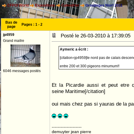
CFPOI World
Expositions
Calendrier
Groupages Niort 2011
Bas de
Pages :
1
-
2
page
jp4959
Posté le 26-03-2010 à 17:39:0
Grand maitre
Aymeric a écrit :
[citation=jp4959]le nord pas de calais descend 
entre 200 et 300 pigeons minumum!!
6046 messages postés
Et la Picardie aussi et peut etre 
seine Maritime[/citation]
oui mais chez pas si yauras de la pa
--------------------
demuyter jean pierre