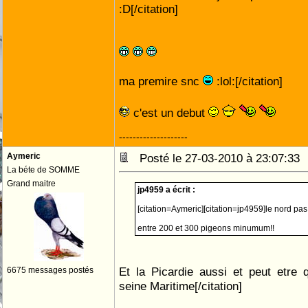
:D[/citation]
ma premire snc
:lol:[/citation]
c'est un debut
--------------------
Aymeric
Posté le 27-03-2010 à 23:07:3
La béte de SOMME
Grand maitre
jp4959 a écrit :
[citation=Aymeric][citation=jp4959]le nord pas 
entre 200 et 300 pigeons minumum!!
Et la Picardie aussi et peut etre 
6675 messages postés
seine Maritime[/citation]