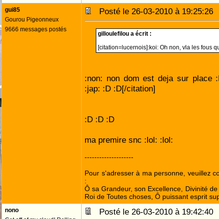
gui85
Posté le 26-03-2010 à 19:25:2
Gourou Pigeonneux
9666 messages postés
gilloulefilou a écrit :
[citation=lucernois]:koi: Oh non, vla les fous q
:non: non dom est deja sur place :
:jap: :D :D[/citation]
:D :D :D
ma premire snc :lol: :lol:
--------------------
Pour s'adresser à ma personne, veuillez 
:
Ô sa Grandeur, son Excellence, Divinité de 
Roi de Toutes choses, Ô puissant esprit sup
nono
Posté le 26-03-2010 à 19:42:4