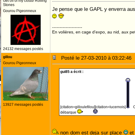
Get off of my cloud! Rolling
Stones
Je pense que le GAPL y enverra auss
Gourou Pigeonneux
--------------------
En volières, en cage d'expo, au nid, aux peti
24132 messages postés
gillou
Posté le 27-03-2010 à 03:22:4
Gourou Pigeonneux
gui85 a écrit :
13927 messages postés
[citation=gilloulefilou][citation=lucernois]
Oh
débarque
non dom est deja sur place
et 