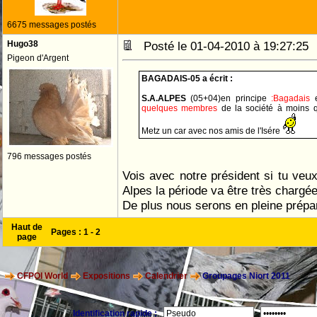
6675 messages postés
Hugo38
Posté le 01-04-2010 à 19:27:2
Pigeon d'Argent
BAGADAIS-05 a écrit :
S.A.ALPES
(05+04)en principe
:Bagadais
quelques membres
de la société à moins 
Metz un car avec nos amis de l'Isére
796 messages postés
Vois avec notre président si tu ve
Alpes la période va être très chargé
De plus nous serons en pleine prépar
Haut de
Pages :
1
-
2
page
CFPOI World
Expositions
Calendrier
Groupages Niort 2011
Identification rapide :