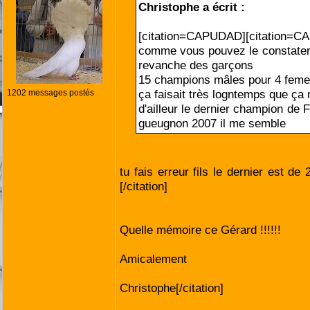
Christophe a écrit :
[citation=CAPUDAD][citation=
comme vous pouvez le constater, 
revanche des garçons
15 champions mâles pour 4 feme
ça faisait très logntemps que ça n
1202 messages postés
d'ailleur le dernier champion de 
gueugnon 2007 il me semble
tu fais erreur fils le dernier est d
[/citation]
Quelle mémoire ce Gérard !!!!!!
Amicalement
Christophe[/citation]