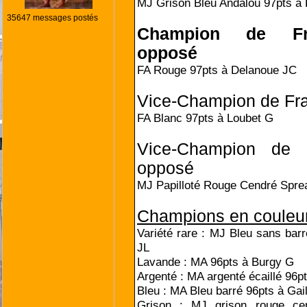
MJ Grison Bleu Andalou 97pts à
35647 messages postés
Champion de Fr
opposé
FA Rouge 97pts à Delanoue JC
Vice-Champion de Fr
FA Blanc 97pts à Loubet G
Vice-Champion de 
opposé
MJ Papilloté Rouge Cendré Spre
Champions en couleu
Variété rare : MJ Bleu sans barr
JL
Lavande : MA 96pts à Burgy G
Argenté : MA argenté écaillé 96p
Bleu : MA Bleu barré 96pts à Gai
Grison : MJ grison rouge ce