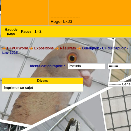
--------------------
Roger bx33
Haut de
Pages :
1
-
2
page
CFPOI World
Expositions
Résultats
Gueugnon - CF du Capucin -
janv 2013
Identification rapide :
Divers
Imprimer ce sujet