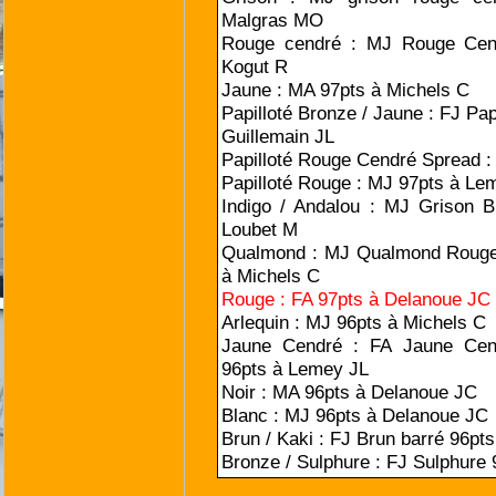
Malgras MO
Rouge cendré : MJ Rouge Cen
Kogut R
Jaune : MA 97pts à Michels C
Papilloté Bronze / Jaune : FJ Pap
Guillemain JL
Papilloté Rouge Cendré Spread :
Papilloté Rouge : MJ 97pts à Le
Indigo / Andalou : MJ Grison B
Loubet M
Qualmond : MJ Qualmond Rouge
à Michels C
Rouge : FA 97pts à Delanoue JC
Arlequin : MJ 96pts à Michels C
Jaune Cendré : FA Jaune Cend
96pts à Lemey JL
Noir : MA 96pts à Delanoue JC
Blanc : MJ 96pts à Delanoue JC
Brun / Kaki : FJ Brun barré 96pt
Bronze / Sulphure : FJ Sulphure