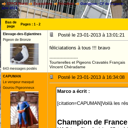
CFPOI World
Expositions
Résultats
Gueugnon - CF du Capucin -
janv 2013
Bas de
Pages :
1
-
2
page
Elevage-des-Eglantines
Posté le 23-01-2013 à 13:01:2
Pigeon de Bronze
féliciatations à tous !!! bravo
--------------------
Tourterelles et Pigeons Cravatés Français
Vincent Chéradame
643 messages postés
CAPUMAN
Posté le 23-01-2013 à 16:34:0
Le vengeur masqué
Gourou Pigeonneux
Marco a écrit :
[citation=CAPUMAN]Voilà les rés
Champion de France