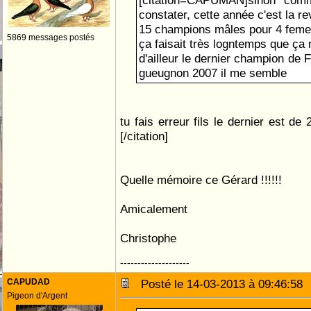
[citation=CAPUMAN]sinon com
constater, cette année c'est la 
15 champions mâles pour 4 feme
5869 messages postés
ça faisait très logntemps que ça n
d'ailleur le dernier champion de 
gueugnon 2007 il me semble
tu fais erreur fils le dernier est d
[/citation]
Quelle mémoire ce Gérard !!!!!!
Amicalement
Christophe
--------------------
CAPUDAD
Posté le 14-03-2013 à 09:46:5
Pigeon d'Argent