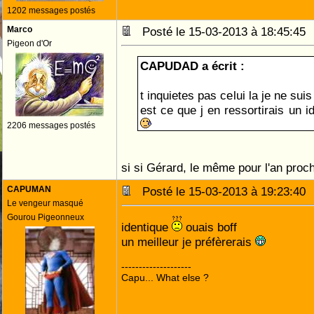
1202 messages postés
Marco
Posté le 15-03-2013 à 18:45:4
Pigeon d'Or
CAPUDAD a écrit :
t inquietes pas celui la je ne suis
est ce que j en ressortirais un i
2206 messages postés
si si Gérard, le même pour l'an proc
CAPUMAN
Posté le 15-03-2013 à 19:23:4
Le vengeur masqué
Gourou Pigeonneux
identique
ouais boff
un meilleur je préfèrerais
--------------------
Capu... What else ?