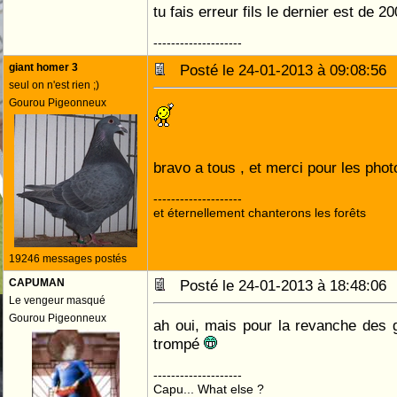
tu fais erreur fils le dernier est de 
--------------------
giant homer 3
Posté le 24-01-2013 à 09:08:5
seul on n'est rien ;)
Gourou Pigeonneux
bravo a tous , et merci pour les pho
--------------------
et éternellement chanterons les forêts
19246 messages postés
CAPUMAN
Posté le 24-01-2013 à 18:48:0
Le vengeur masqué
Gourou Pigeonneux
ah oui, mais pour la revanche des 
trompé
--------------------
Capu... What else ?