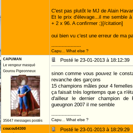
C'est pas plutôt le MJ de Alain Hava
Et le prix d'élevage...il me semble 
+ 2 x 96. A confirmer ;)[/citation]
oui bien vu c'est une erreur de ma part,
--------------------
Capu... What else ?
CAPUMAN
Posté le 23-01-2013 à 18:12:3
Le vengeur masqué
Gourou Pigeonneux
sinon comme vous pouvez le constat
revanche des garçons
15 champions mâles pour 4 femelles
ça faisait très logntemps que ça n'éta
d'ailleur le dernier champion de
gueugnon 2007 il me semble
--------------------
Capu... What else ?
35647 messages postés
coucou54300
Posté le 23-01-2013 à 18:29:2